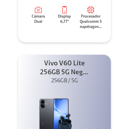
Cámara
Display
Procesador
Dual
6,77"
Qualcomm S
napdragon 7
Gen 3
Vivo V60 Lite
256GB 5G Negro
+ Buds XE
256GB / 5G