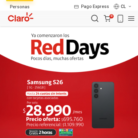
Lista
Pago Express
CL
Personas
de
Carro
productos
0
de
la
compra