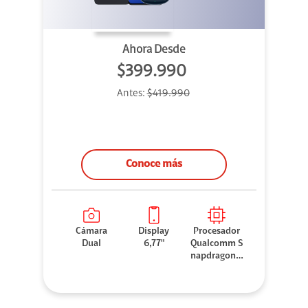
Ahora Desde
$399.990
Antes:
$419.990
Conoce más
Cámara
Display
Procesador
Dual
6,77"
Qualcomm S
napdragon 7
Gen 3