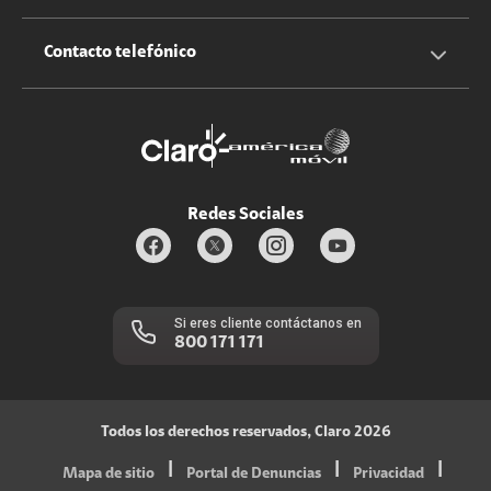
Claro Up
Propietario terreno antenas
No molestar
Iniciar sesión
Contacto telefónico
Promociones
Trabaja con nosotros
Durabilidad de bienes
Servicios móviles y hogar: 800-171-800
Estado de Servicios
Redes Sociales
Si eres cliente contáctanos en
800 171 171
Todos los derechos reservados, Claro 2026
|
|
|
Mapa de sitio
Portal de Denuncias
Privacidad