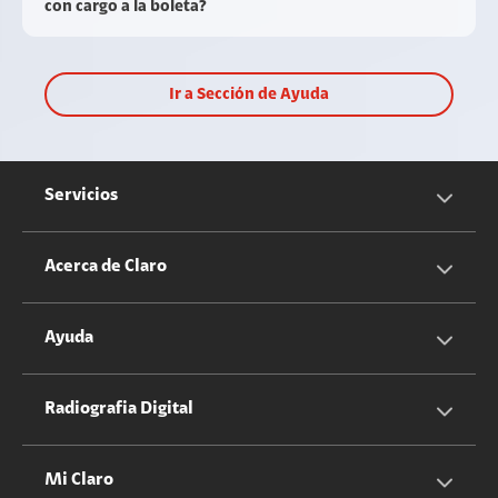
con cargo a la boleta?
Ir a Sección de Ayuda
Servicios
Servicios Móviles
Acerca de Claro
Servicios Hogar
Información Corporativa
Ayuda
Equipos
Sostenibilidad
Cotizador servicios móviles
Radiografia Digital
Claro club
Quiero Ser Distribuidor
Cotizador servicios hogar
Mi Claro