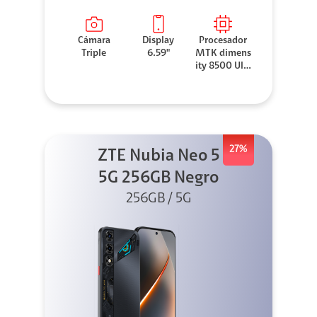
Cámara
Display
Procesador
Triple
6.59"
MTK dimens
ity 8500 Ultr
a
27%
ZTE Nubia Neo 5
5G 256GB Negro
256GB / 5G