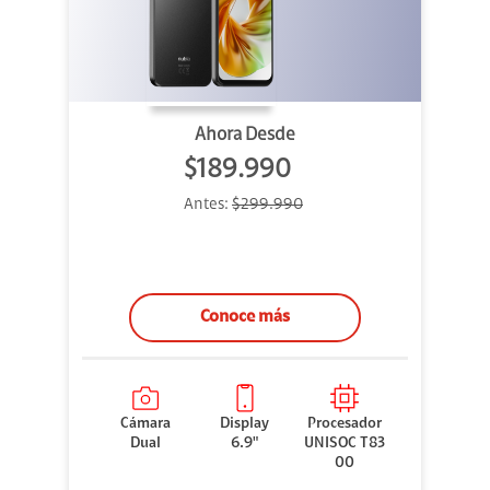
Ahora Desde
$189.990
Antes:
$299.990
Conoce más
Cámara
Display
Procesador
Dual
6.9"
UNISOC T83
00