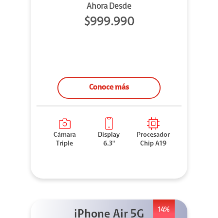
Ahora Desde
$999.990
Conoce más
Cámara
Display
Procesador
Triple
6.3"
Chip A19
14%
iPhone Air 5G