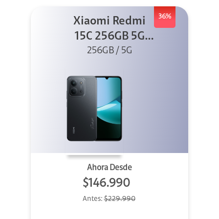
36%
Xiaomi Redmi
15C 256GB 5G
256GB / 5G
Negro
Ahora Desde
$146.990
Antes:
$229.990