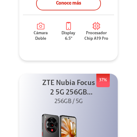
Conoce más
Cámara
Display
Procesador
Doble
6.5"
Chip A19 Pro
37%
ZTE Nubia Focus
2 5G 256GB
256GB / 5G
Negro