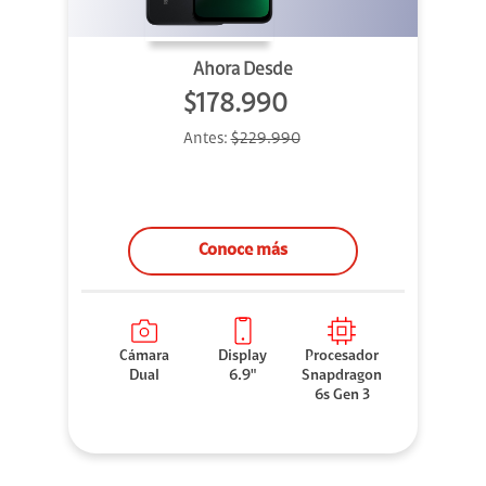
Ahora Desde
$178.990
Antes:
$229.990
Conoce más
Cámara
Display
Procesador
Dual
6.9"
Snapdragon
6s Gen 3