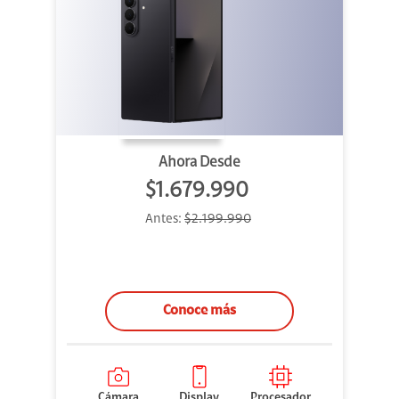
Ahora Desde
$1.679.990
Antes:
$2.199.990
Conoce más
Cámara
Display
Procesador