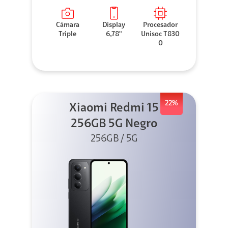
Cámara
Display
Procesador
Triple
6,78"
Unisoc T830
0
22%
Xiaomi Redmi 15
256GB 5G Negro
256GB / 5G