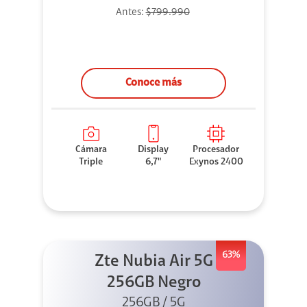
Antes:
$799.990
Conoce más
Cámara
Display
Procesador
Triple
6,7"
Exynos 2400
63%
Zte Nubia Air 5G
256GB Negro
256GB / 5G