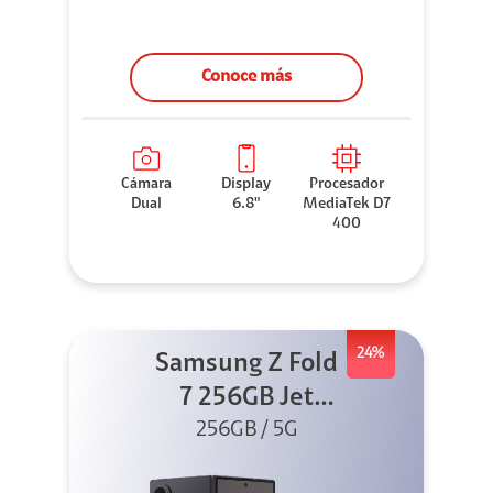
Conoce más
Cámara
Display
Procesador
Dual
6.8"
MediaTek D7
400
24%
Samsung Z Fold
7 256GB Jet
256GB / 5G
Black