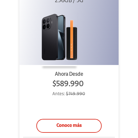
256GB / 5G
+ Sound
Outdoor
Ahora Desde
$589.990
Antes:
$749.990
Conoce más