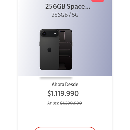
256GB Space
Black (Sólo
256GB / 5G
eSIM)
Ahora Desde
$1.119.990
Antes:
$1.299.990