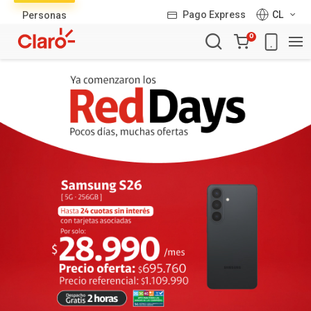
Lista
Pago Express
CL
Personas
de
Carro
productos
0
de
la
compra