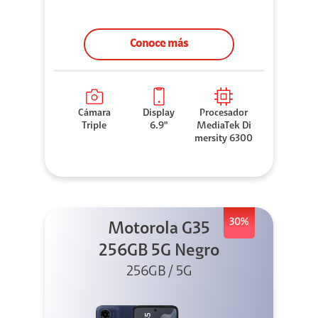
Conoce más
Cámara
Display
Procesador
Triple
6.9"
MediaTek Di
mersity 6300
30%
Motorola G35
256GB 5G Negro
256GB / 5G