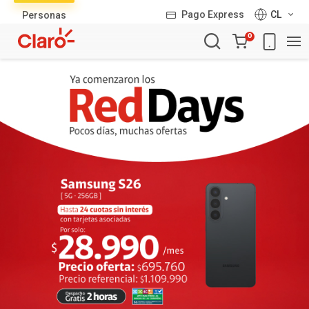
Lista
Pago Express
CL
Personas
de
Carro
productos
0
de
la
compra