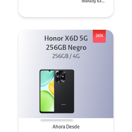
mensity 630
0
26%
Honor X6D 5G
256GB Negro
256GB / 4G
Ahora Desde