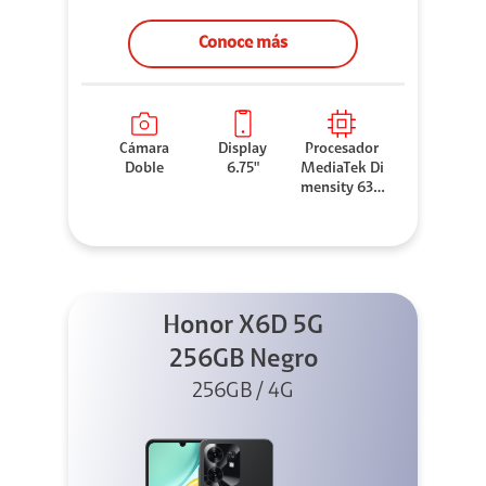
Conoce más
Cámara
Display
Procesador
Doble
6.75"
MediaTek Di
mensity 630
0
Honor X6D 5G
256GB Negro
256GB / 4G