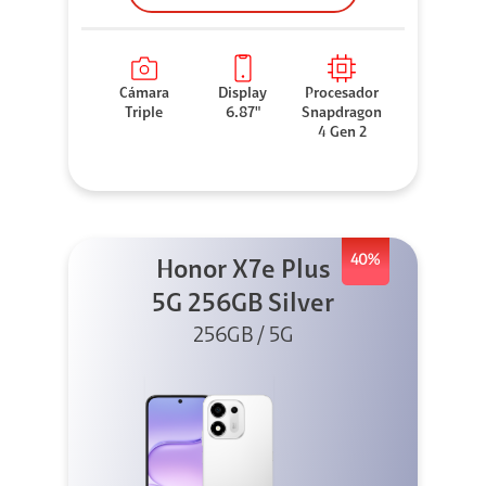
Cámara
Display
Procesador
Triple
6.87"
Snapdragon
4 Gen 2
40%
Honor X7e Plus
5G 256GB Silver
256GB / 5G