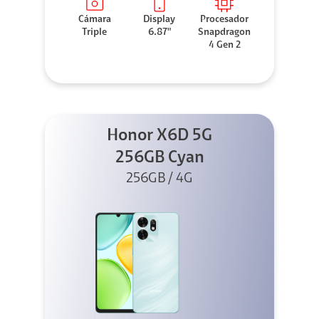
Cámara
Display
Procesador
Triple
6.87"
Snapdragon
4 Gen 2
Honor X6D 5G
256GB Cyan
256GB / 4G