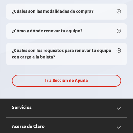
¿Cúales son las modalidades de compra?
¿Cómo y dónde renovar tu equipo?
¿Cúales son los requisitos para renovar tu equipo
con cargo a la boleta?
Ir a Sección de Ayuda
Servicios
Servicios Móviles
Acerca de Claro