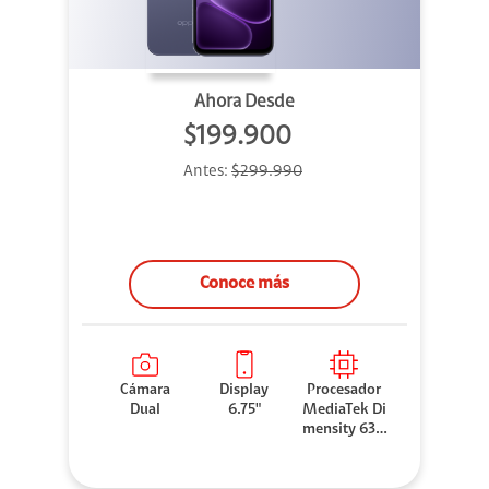
Ahora Desde
$199.900
Antes:
$299.990
Conoce más
Cámara
Display
Procesador
Dual
6.75"
MediaTek Di
mensity 630
0