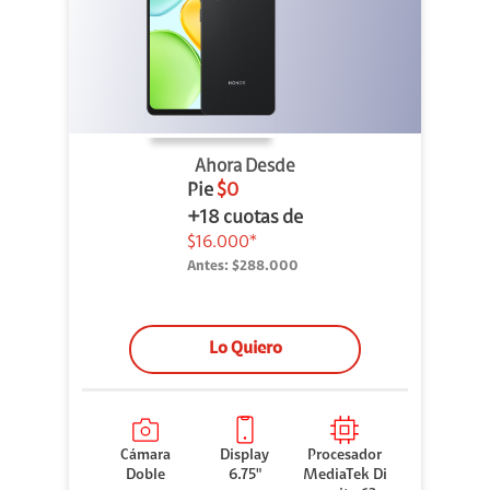
Ahora Desde
Pie
$0
+18 cuotas de
$16.000*
Antes:
$288.000
Lo Quiero
Cámara
Display
Procesador
Doble
6.75"
MediaTek Di