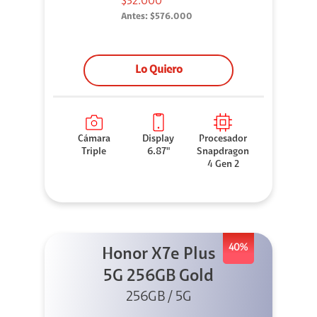
$32.000*
Antes:
$576.000
Lo Quiero
Cámara
Display
Procesador
Triple
6.87"
Snapdragon
4 Gen 2
40%
Honor X7e Plus
5G 256GB Gold
256GB / 5G