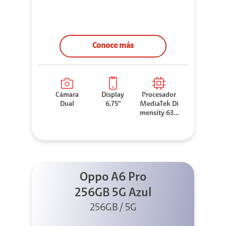
Conoce más
Cámara
Display
Procesador
Dual
6.75"
MediaTek Di
mensity 630
0
Oppo A6 Pro
256GB 5G Azul
256GB / 5G