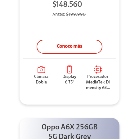
$148.560
Antes:
$199.990
Conoce más
Cámara
Display
Procesador
Doble
6.75"
MediaTek Di
mensity 630
0
Oppo A6X 256GB
5G Dark Grey