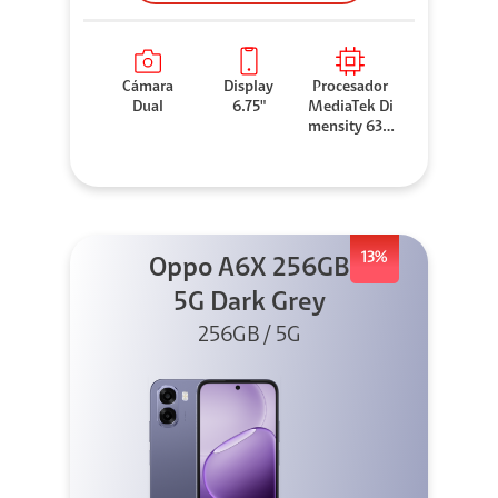
Cámara
Display
Procesador
Dual
6.75"
MediaTek Di
mensity 630
0
13%
Oppo A6X 256GB
5G Dark Grey
256GB / 5G