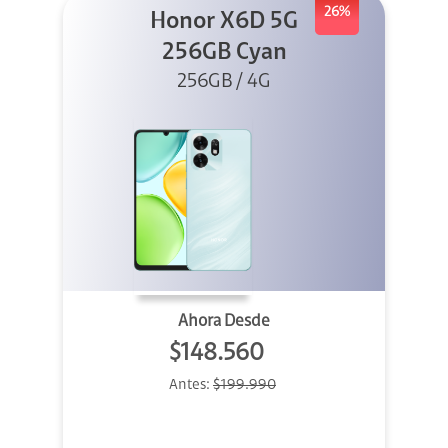
26%
Honor X6D 5G
256GB Cyan
256GB / 4G
Ahora Desde
$148.560
Antes:
$199.990