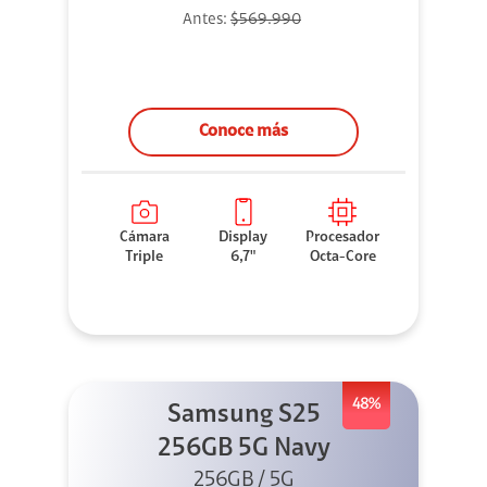
Antes:
$569.990
Conoce más
Cámara
Display
Procesador
Triple
6,7"
Octa-Core
48%
Samsung S25
256GB 5G Navy
256GB / 5G