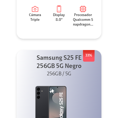
Cámara
Display
Procesador
Triple
8.0"
Qualcomm S
napdragon 8
Elite
33%
Samsung S25 FE
256GB 5G Negro
256GB / 5G