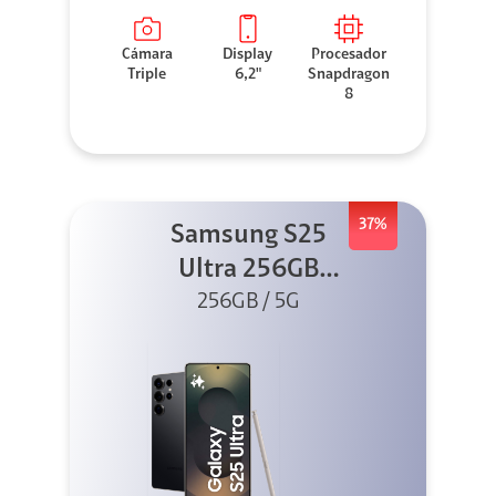
Cámara
Display
Procesador
Triple
6,2"
Snapdragon
8
37%
Samsung S25
Ultra 256GB
Titanium Black
256GB / 5G