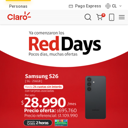
Lista
Pago Express
CL
Personas
de
Carro
productos
0
de
la
compra