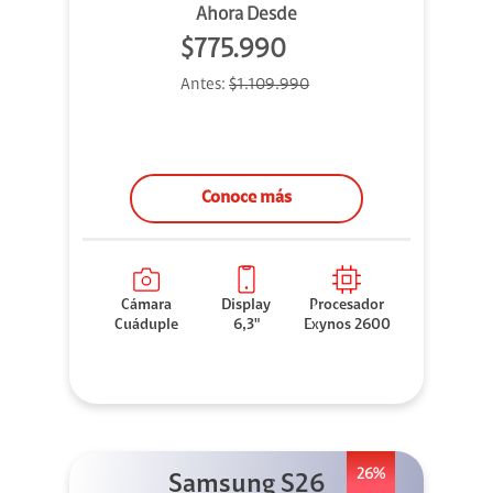
Ahora Desde
$775.990
Antes:
$1.109.990
Conoce más
Cámara
Display
Procesador
Cuáduple
6,3"
Exynos 2600
26%
Samsung S26