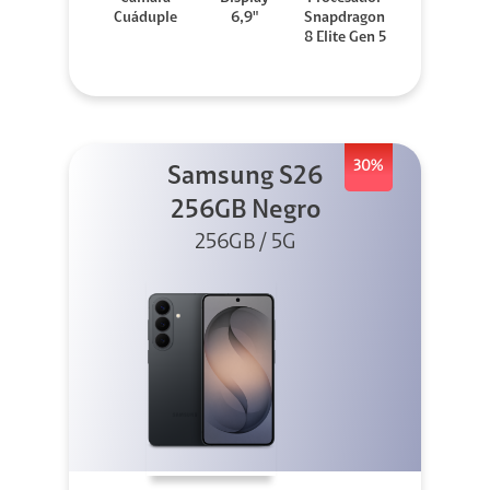
Cuáduple
6,9"
Snapdragon
8 Elite Gen 5
30%
Samsung S26
256GB Negro
256GB / 5G