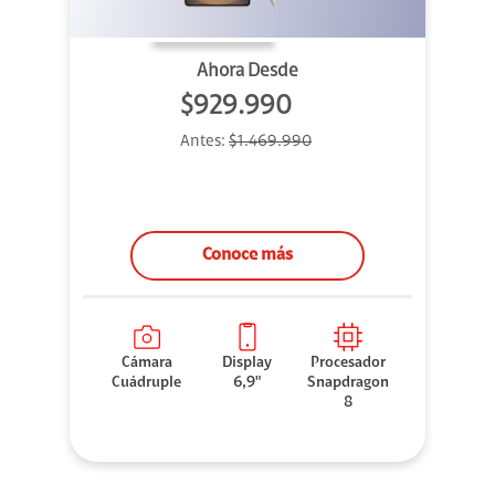
Ahora Desde
$929.990
Antes:
$1.469.990
Conoce más
Cámara
Display
Procesador
Cuádruple
6,9"
Snapdragon
8