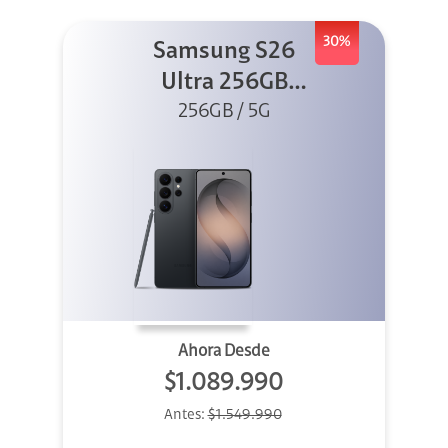
30%
Samsung S26
Ultra 256GB
256GB / 5G
Negro
Ahora Desde
$1.089.990
Antes:
$1.549.990