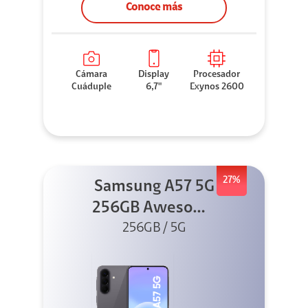
Conoce más
Cámara
Display
Procesador
Cuáduple
6,7"
Exynos 2600
27%
Samsung A57 5G
256GB Awesome
256GB / 5G
Gray