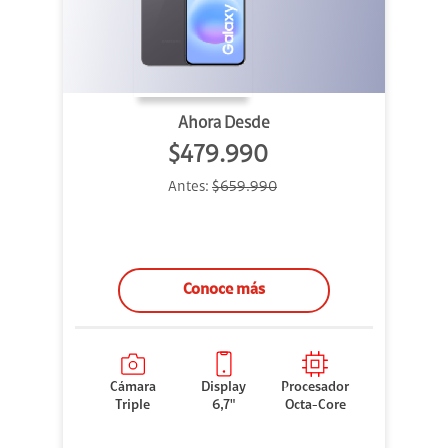
Ahora Desde
$479.990
Antes:
$659.990
Conoce más
Cámara
Display
Procesador
Triple
6,7"
Octa-Core