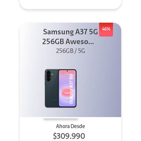
46%
Samsung A37 5G
256GB Awesome
Graygreen
256GB / 5G
Ahora Desde
$309.990