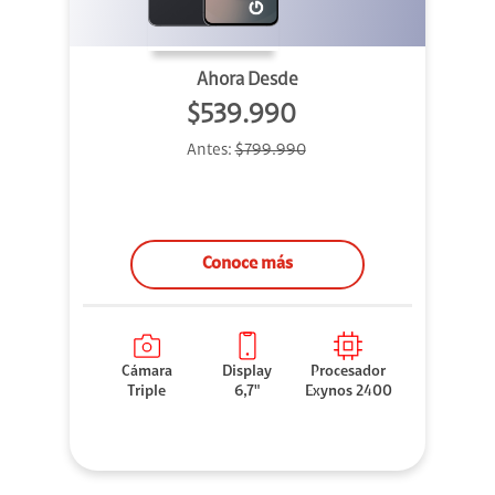
Ahora Desde
$539.990
Antes:
$799.990
Conoce más
Cámara
Display
Procesador
Triple
6,7"
Exynos 2400