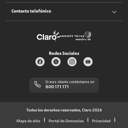
Claro Up
Propietario terreno antenas
No molestar
Iniciar sesión
Contacto telefónico
Promociones
Trabaja con nosotros
Durabilidad de bienes
Servicios móviles y hogar: 800-171-800
Estado de Servicios
Redes Sociales
Si eres cliente contáctanos en
800 171 171
Todos los derechos reservados, Claro 2026
|
|
|
Mapa de sitio
Portal de Denuncias
Privacidad