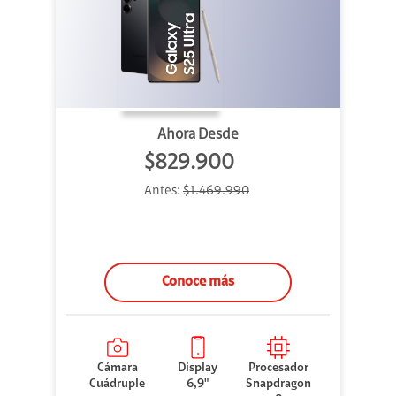
Ahora Desde
$829.900
Antes:
$1.469.990
Conoce más
Cámara
Display
Procesador
Cuádruple
6,9"
Snapdragon