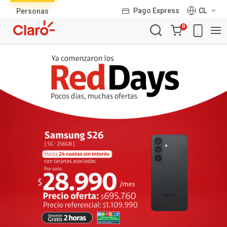
Lista
Pago Express
CL
Personas
de
Carro
productos
0
de
la
compra