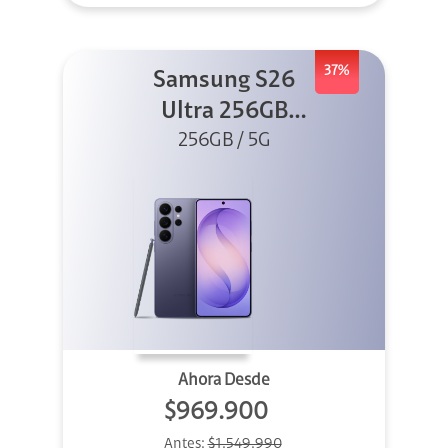
37%
Samsung S26
Ultra 256GB
256GB / 5G
Violeta
Ahora Desde
$969.900
Antes:
$1.549.990