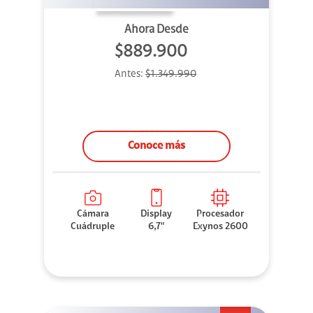
Ahora Desde
$889.900
Antes:
$1.349.990
Conoce más
Cámara
Display
Procesador
Cuádruple
6,7"
Exynos 2600