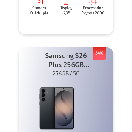
Cámara
Display
Procesador
Cuádruple
6,3"
Exynos 2600
34%
Samsung S26
Plus 256GB
256GB / 5G
Negro