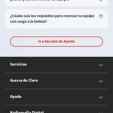
¿Cúales son los requisitos para renovar tu equipo
con cargo a la boleta?
Ir a Sección de Ayuda
Servicios
Servicios Móviles
Acerca de Claro
Servicios Hogar
Información Corporativa
Ayuda
Equipos
Sostenibilidad
Cotizador servicios móviles