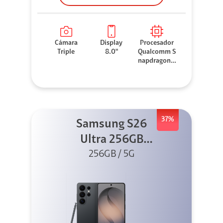
Cámara
Display
Procesador
Triple
8.0"
Qualcomm S
napdragon 8
Elite
37%
Samsung S26
Ultra 256GB
256GB / 5G
Negro