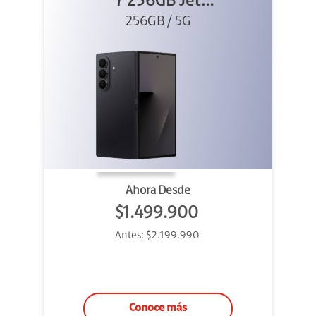
7 256GB Jet
256GB / 5G
Black
Ahora Desde
$1.499.900
Antes:
$2.199.990
Conoce más