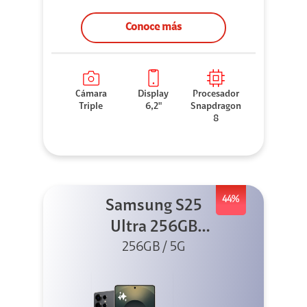
Conoce más
Cámara
Display
Procesador
Triple
6,2"
Snapdragon
8
44%
Samsung S25
Ultra 256GB
Titanium Black
256GB / 5G