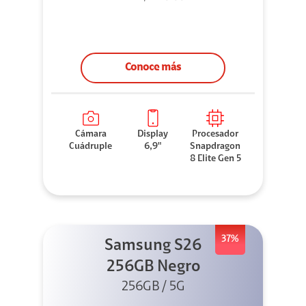
Conoce más
Cámara
Display
Procesador
Cuádruple
6,9"
Snapdragon
8 Elite Gen 5
37%
Samsung S26
256GB Negro
256GB / 5G