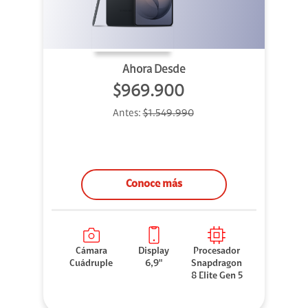
Ahora Desde
$969.900
Antes:
$1.549.990
Conoce más
Cámara
Display
Procesador
Cuádruple
6,9"
Snapdragon
8 Elite Gen 5