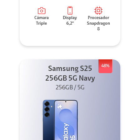
Cámara
Display
Procesador
Triple
6,2"
Snapdragon
8
48%
Samsung S25
256GB 5G Navy
256GB / 5G