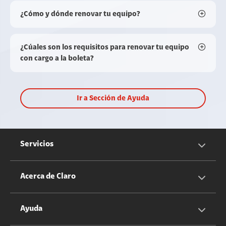
¿Cómo y dónde renovar tu equipo?
¿Cúales son los requisitos para renovar tu equipo
con cargo a la boleta?
Ir a Sección de Ayuda
Servicios
Servicios Móviles
Acerca de Claro
Servicios Hogar
Información Corporativa
Ayuda