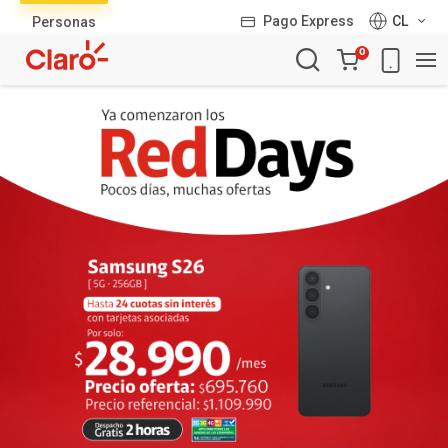
Lista
Pago Express
CL
Personas
de
Carro
productos
0
de
la
compra