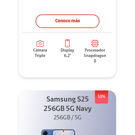
Conoce más
Cámara
Display
Procesador
Triple
6,2"
Snapdragon
8
53%
Samsung S25
256GB 5G Navy
256GB / 5G