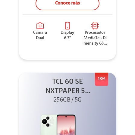
Conoce más
Cámara
Display
Procesador
Dual
6.7"
MediaTek Di
mensity 630
0
18%
TCL 60 SE
NXTPAPER 5G
256GB Verde +
256GB / 5G
Buds