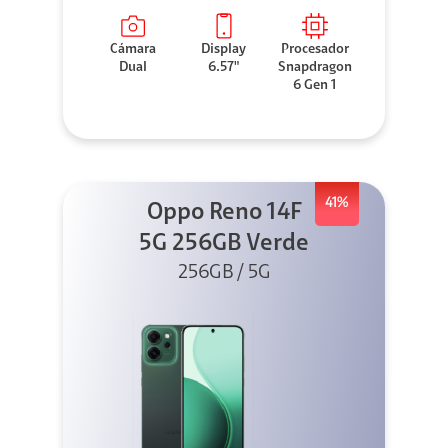
Cámara
Display
Procesador
Dual
6.57"
Snapdragon
6 Gen 1
41%
Oppo Reno 14F
5G 256GB Verde
256GB / 5G