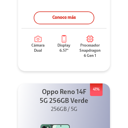
Conoce más
Cámara
Display
Procesador
Dual
6.57"
Snapdragon
6 Gen 1
41%
Oppo Reno 14F
5G 256GB Verde
256GB / 5G