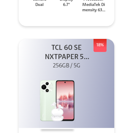
Dual
6.7"
MediaTek Di
mensity 630
0
18%
TCL 60 SE
NXTPAPER 5G
256GB Verde +
256GB / 5G
Buds