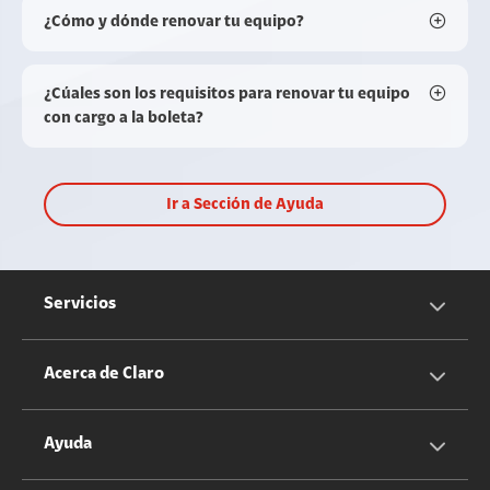
¿Cómo y dónde renovar tu equipo?
¿Cúales son los requisitos para renovar tu equipo
con cargo a la boleta?
Ir a Sección de Ayuda
Servicios
Servicios Móviles
Acerca de Claro
Servicios Hogar
Información Corporativa
Ayuda