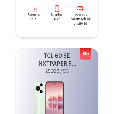
Cámara
Display
Procesador
Dual
6.7"
MediaTek Di
mensity 630
0
18%
TCL 60 SE
NXTPAPER 5G
256GB Verde
256GB / 5G