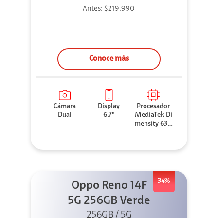
Antes:
$219.990
Conoce más
Cámara
Display
Procesador
Dual
6.7"
MediaTek Di
mensity 630
0
34%
Oppo Reno 14F
5G 256GB Verde
256GB / 5G