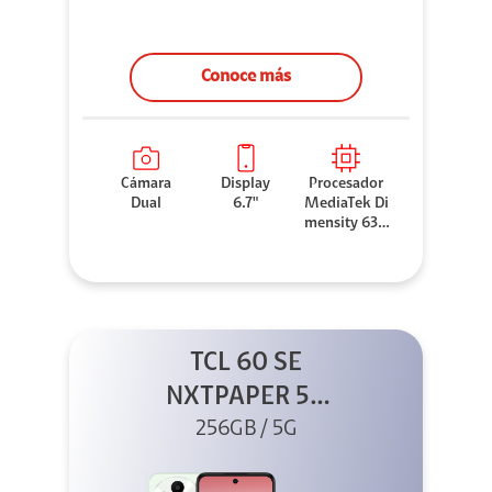
Conoce más
Cámara
Display
Procesador
Dual
6.7"
MediaTek Di
mensity 630
0
TCL 60 SE
NXTPAPER 5G
256GB Verde
256GB / 5G