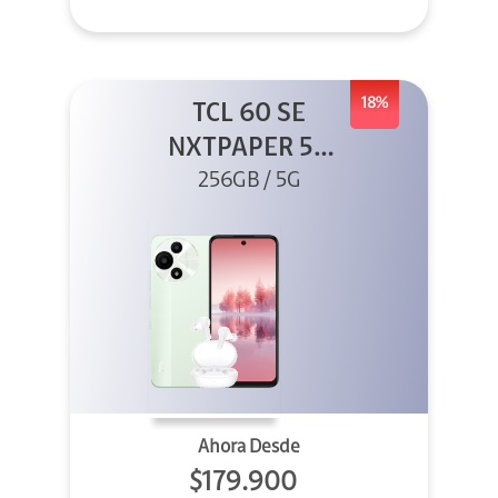
18%
TCL 60 SE
NXTPAPER 5G
256GB Verde +
256GB / 5G
Buds
Ahora Desde
$179.900