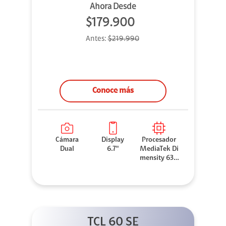
Ahora Desde
$179.900
Antes:
$219.990
Conoce más
Cámara
Display
Procesador
Dual
6.7"
MediaTek Di
mensity 630
0
TCL 60 SE