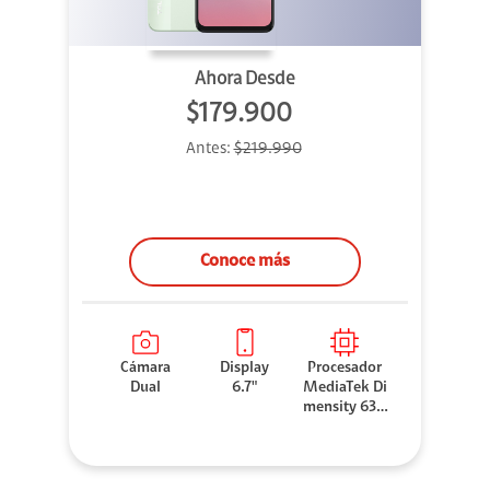
Ahora Desde
$179.900
Antes:
$219.990
Conoce más
Cámara
Display
Procesador
Dual
6.7"
MediaTek Di
mensity 630
0