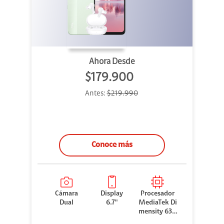
Ahora Desde
$179.900
Antes:
$219.990
Conoce más
Cámara
Display
Procesador
Dual
6.7"
MediaTek Di
mensity 630
0