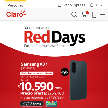
Lista
Pago Express
CL
Personas
de
Carro
productos
0
de
la
compra