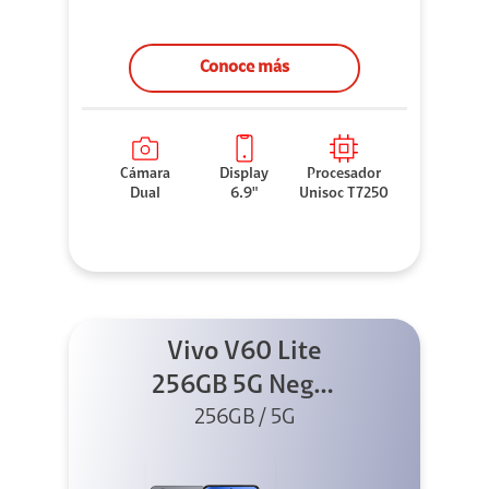
Conoce más
Cámara
Display
Procesador
Dual
6.9"
Unisoc T7250
Vivo V60 Lite
256GB 5G Negro
+ Buds XE
256GB / 5G