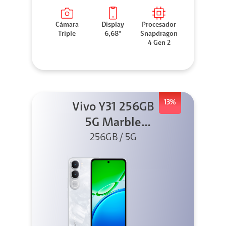
Cámara
Display
Procesador
Triple
6,68"
Snapdragon
4 Gen 2
13%
Vivo Y31 256GB
5G Marble
256GB / 5G
White