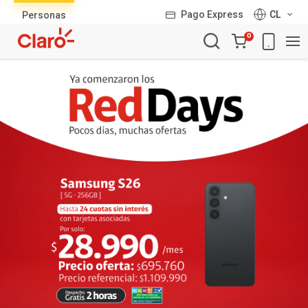
Lista
Pago Express
CL
Personas
de
Carro
productos
0
de
la
compra