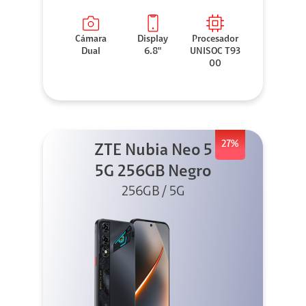
Cámara
Display
Procesador
Dual
6.8"
UNISOC T93
00
27%
ZTE Nubia Neo 5
5G 256GB Negro
256GB / 5G