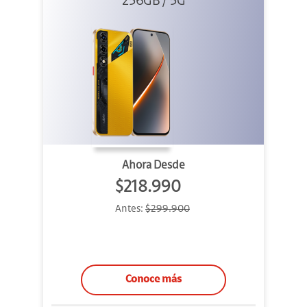
256GB / 5G
Dorado
Ahora Desde
$218.990
Antes:
$299.900
Conoce más