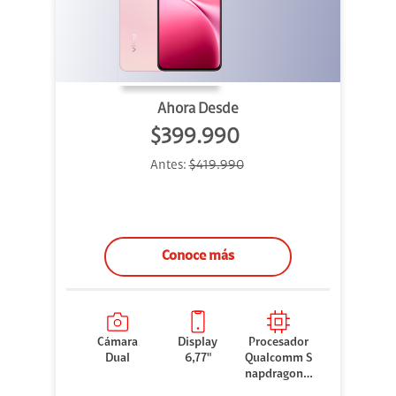
Ahora Desde
$399.990
Antes:
$419.990
Conoce más
Cámara
Display
Procesador
Dual
6,77"
Qualcomm S
napdragon 7
Gen 3