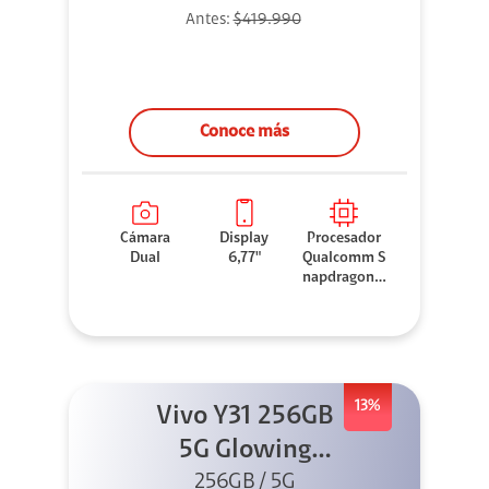
Antes:
$419.990
Conoce más
Cámara
Display
Procesador
Dual
6,77"
Qualcomm S
napdragon 7
Gen 3
13%
Vivo Y31 256GB
5G Glowing
256GB / 5G
Black