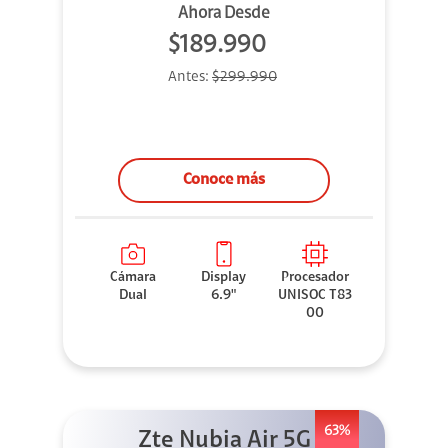
Ahora Desde
$189.990
Antes:
$299.990
Conoce más
Cámara
Display
Procesador
Dual
6.9"
UNISOC T83
00
63%
Zte Nubia Air 5G