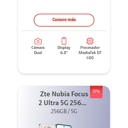
Conoce más
Cámara
Display
Procesador
Dual
6.8"
MediaTek D7
400
57%
Zte Nubia Focus
2 Ultra 5G 256GB
256GB / 5G
Blanco