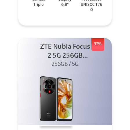
Triple
6,8"
UNISOC T76
0
37%
ZTE Nubia Focus
2 5G 256GB
256GB / 5G
Negro