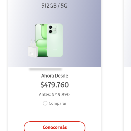
512GB / 5G
+ 45W
Ahora Desde
$479.760
Antes:
$719.990
Comparar
Conoce más