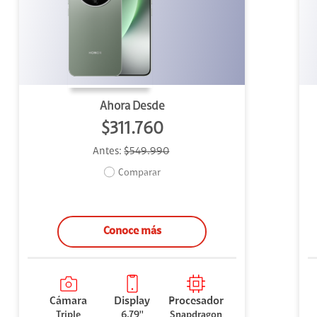
uipo
ento
ium
Ahora Desde
$311.760
Antes:
$549.990
alor Agregado
Comparar
Conoce más
Cámara
Display
Procesador
Triple
6.79''
Snapdragon