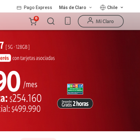
Pago Express
Más de Claro
Chile
Carro
0
Mi Claro
de
la
compra
Valor
Línea