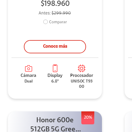
$198.960
Antes:
$299.990
Comparar
Conoce más
Cámara
Display
Procesador
Dual
6.8"
UNISOC T93
00
20%
Honor 600e
512GB 5G Green