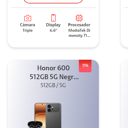
Cámara
Display
Procesador
Triple
6.6''
MediaTek Di
mensity 710
0 Elite
11%
Honor 600
512GB 5G Negro
512GB / 5G
+ Clip 2