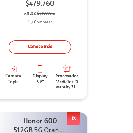
$479.760
Antes:
$719.990
Comparar
Conoce más
Cámara
Display
Procesador
Triple
6.6''
MediaTek Di
mensity 710
0 Elite
11%
Honor 600
512GB 5G Orange