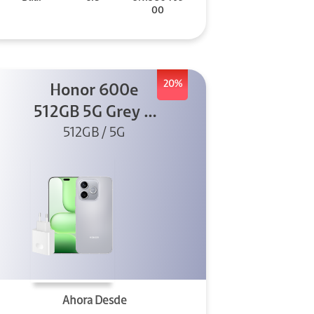
00
20%
Honor 600e
512GB 5G Grey +
512GB / 5G
45W
Ahora Desde