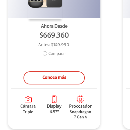
Ahora Desde
$669.360
Antes:
$749.990
Comparar
Conoce más
Cámara
Display
Procesador
Triple
6.57''
Snapdragon
7 Gen 4