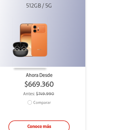
512GB / 5G
+ Clip 2
Ahora Desde
$669.360
Antes:
$749.990
Comparar
Conoce más