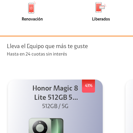
de
de
(0)
(0)
faceta
faceta
visión
Renovación
Liberados
visión + Telefonía
e streaming
Lleva el Equipo que más te guste
Hasta en 24 cuotas sin interés
43%
Honor Magic 8
elular
Lite 512GB 5G
512GB / 5G
Verde