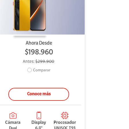
Ahora Desde
$198.960
Antes:
$299.900
Comparar
Conoce más
Cámara
Display
Procesador
Dual
6.8"
UNISOC T93