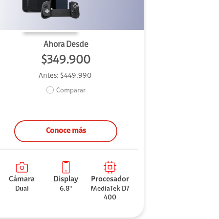
Ahora Desde
$349.900
Antes:
$449.990
Comparar
Conoce más
Cámara
Display
Procesador
Dual
6.8"
MediaTek D7
400