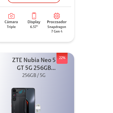
Cámara
Display
Procesador
Triple
6.57''
Snapdragon
7 Gen 4
22%
ZTE Nubia Neo 5
GT 5G 256GB
Negro + GPAD +
256GB / 5G
Cable