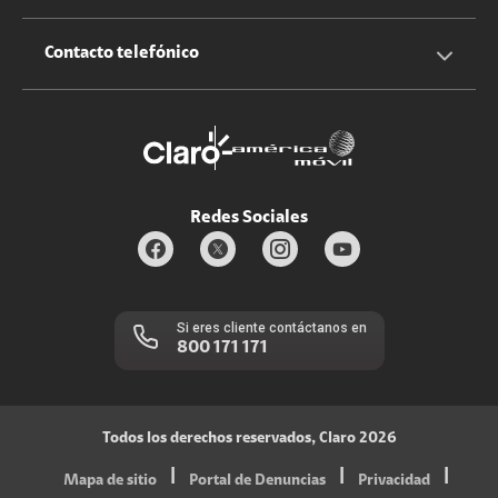
Claro Up
Propietario terreno antenas
No molestar
Iniciar sesión
Contacto telefónico
Promociones
Trabaja con nosotros
Durabilidad de bienes
Servicios móviles y hogar: 800-171-800
Estado de Servicios
Redes Sociales
Si eres cliente contáctanos en
800 171 171
Todos los derechos reservados, Claro 2026
|
|
|
Mapa de sitio
Portal de Denuncias
Privacidad