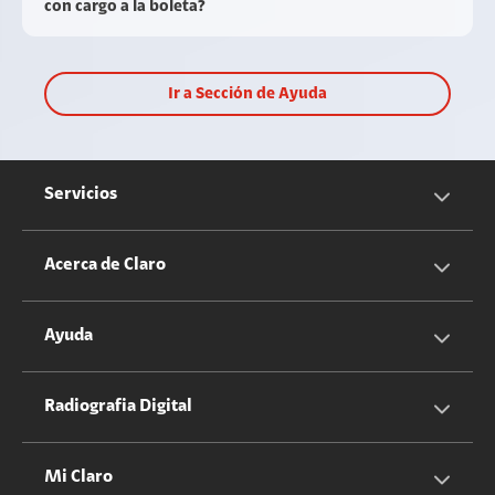
con cargo a la boleta?
Ir a Sección de Ayuda
Servicios
Servicios Móviles
Acerca de Claro
Servicios Hogar
Información Corporativa
Ayuda
Equipos
Sostenibilidad
Cotizador servicios móviles
Radiografia Digital
Claro club
Quiero Ser Distribuidor
Cotizador servicios hogar
Mi Claro