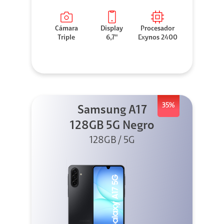
Cámara
Display
Procesador
Triple
6,7"
Exynos 2400
35%
Samsung A17
128GB 5G Negro
128GB / 5G