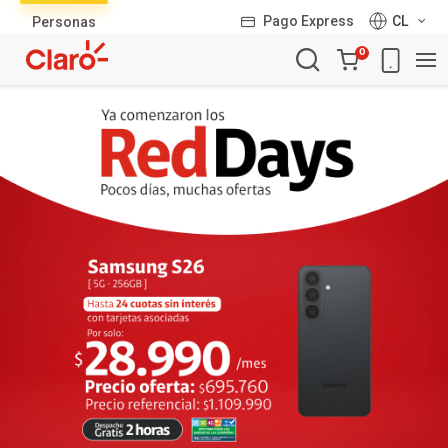
Lista
Pago Express
CL
Personas
de
Carro
productos
0
de
la
compra