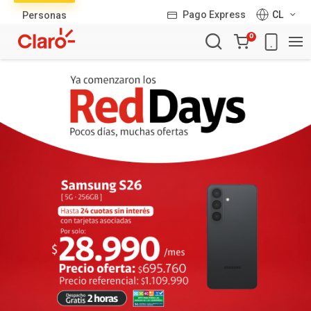
Lista
Pago Express
CL
Personas
de
Carro
productos
0
de
la
compra