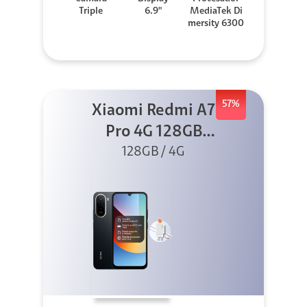
Triple
6.9"
MediaTek Di
mersity 6300
57%
Xiaomi Redmi A7
Pro 4G 128GB
128GB / 4G
Negro +
Cargador