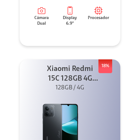
Cámara
Display
Procesador
Dual
6.9"
18%
Xiaomi Redmi
15C 128GB 4G
128GB / 4G
Negro