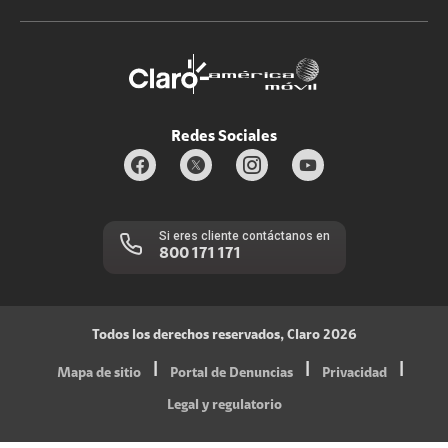
Promociones
Trabaja con nosotros
Durabilidad de bienes
Servicios móviles y hogar: 800-171-800
Estado de Servicios
Redes Sociales
Si eres cliente contáctanos en
800 171 171
Todos los derechos reservados, Claro 2026
|
|
|
Mapa de sitio
Portal de Denuncias
Privacidad
Legal y regulatorio