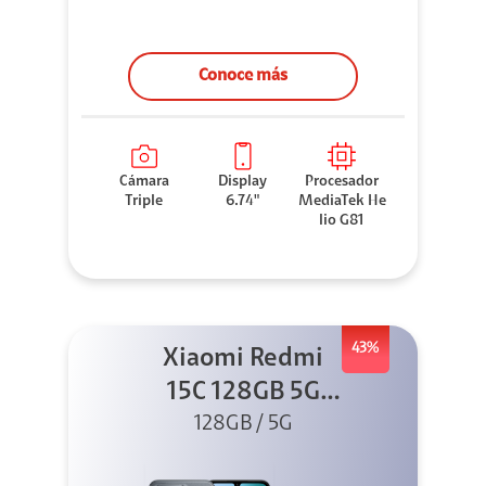
Conoce más
Cámara
Display
Procesador
Triple
6.74"
MediaTek He
lio G81
43%
Xiaomi Redmi
15C 128GB 5G
128GB / 5G
Negro