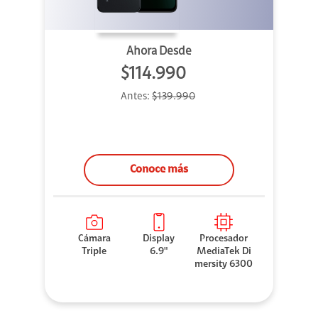
Ahora Desde
$114.990
Antes:
$139.990
Conoce más
Cámara
Display
Procesador
Triple
6.9"
MediaTek Di
mersity 6300