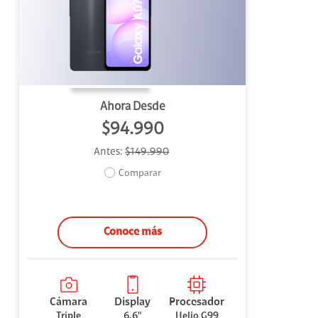
uipo
ento
ium
Ahora Desde
$94.990
Antes:
$149.990
alor Agregado
Comparar
Conoce más
Cámara
Display
Procesador
Triple
6,6"
Helio G99