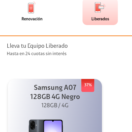
de
de
(0)
(1)
faceta
faceta
visión
Renovación
Liberados
visión + Telefonía
e streaming
Lleva tu Equipo Liberado
Hasta en 24 cuotas sin interés
37%
Samsung A07
elular
128GB 4G Negro
128GB / 4G