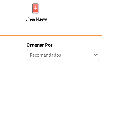
de
Nueva
faceta
(0)
Línea Nueva
Ordenar Por
:
Recomendados