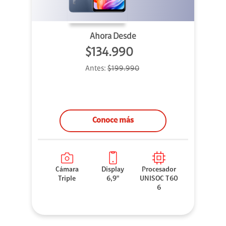
Ahora Desde
$134.990
Antes:
$199.990
Conoce más
Cámara
Display
Procesador
Triple
6,9"
UNISOC T60
6