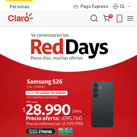
Lista
Pago Express
CL
Personas
de
Carro
productos
0
de
la
compra