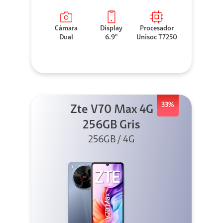
Cámara
Display
Procesador
Dual
6.9"
Unisoc T7250
33%
Zte V70 Max 4G
256GB Gris
256GB / 4G