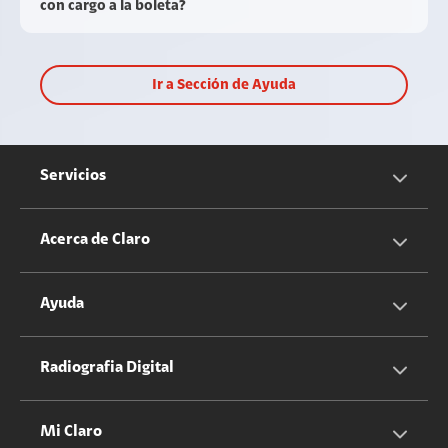
con cargo a la boleta?
Ir a Sección de Ayuda
Servicios
Servicios Móviles
Acerca de Claro
Servicios Hogar
Información Corporativa
Ayuda
Equipos
Sostenibilidad
Cotizador servicios móviles
Radiografia Digital
Claro club
Quiero Ser Distribuidor
Cotizador servicios hogar
Mi Claro