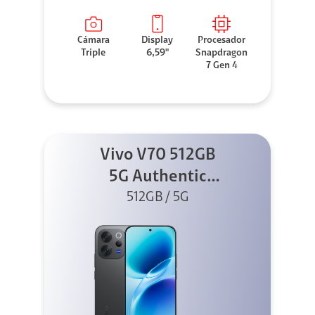
Cámara
Display
Procesador
Triple
6,59"
Snapdragon
7 Gen 4
Vivo V70 512GB
5G Authentic
512GB / 5G
Black