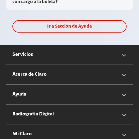
con cargo a la boleta?
Ir a Sección de Ayuda
Servicios
Servicios Móviles
Acerca de Claro
Servicios Hogar
Información Corporativa
Ayuda
Equipos
Sostenibilidad
Cotizador servicios móviles
Radiografia Digital
Claro club
Quiero Ser Distribuidor
Cotizador servicios hogar
Mi Claro