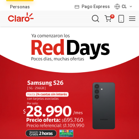
Lista
Pago Express
CL
Personas
de
Carro
productos
0
de
la
compra