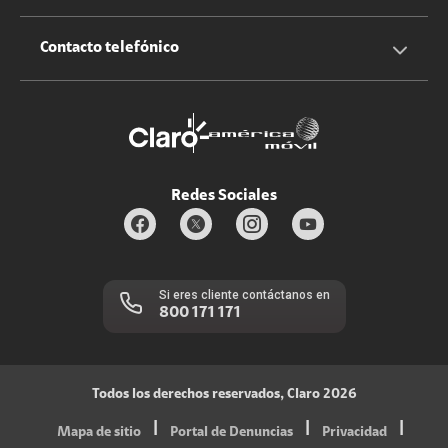
Claro Up
Propietario terreno antenas
No molestar
Iniciar sesión
Contacto telefónico
Promociones
Trabaja con nosotros
Durabilidad de bienes
Servicios móviles y hogar: 800-171-800
Estado de Servicios
Redes Sociales
Si eres cliente contáctanos en
800 171 171
Todos los derechos reservados, Claro 2026
|
|
|
Mapa de sitio
Portal de Denuncias
Privacidad