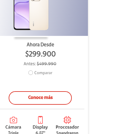
Ahora Desde
$299.900
Antes:
$499.990
Comparar
Conoce más
Cámara
Display
Procesador
Triple
6.87"
Snapdragon