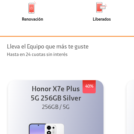
de
de
(0)
(0)
faceta
faceta
visión
Renovación
Liberados
visión + Telefonía
e streaming
Lleva el Equipo que más te guste
Hasta en 24 cuotas sin interés
40%
Honor X7e Plus
elular
5G 256GB Silver
256GB / 5G