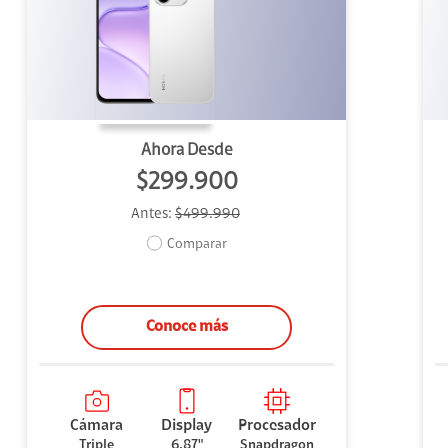
uipo
ento
ium
Ahora Desde
$299.900
Antes:
$499.990
alor Agregado
Comparar
Conoce más
Cámara
Display
Procesador
Triple
6.87"
Snapdragon