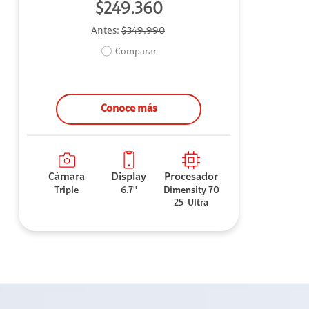
$249.360
Antes:
$349.990
Comparar
Conoce más
Cámara
Display
Procesador
Triple
6.7''
Dimensity 70
25-Ultra