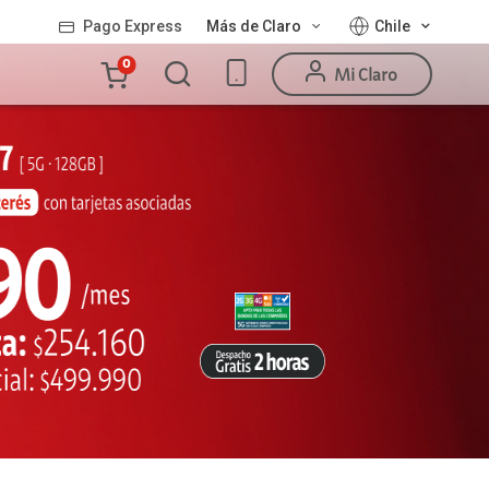
Pago Express
Más de Claro
Chile
Carro
0
Mi Claro
de
la
compra
Valor
Línea