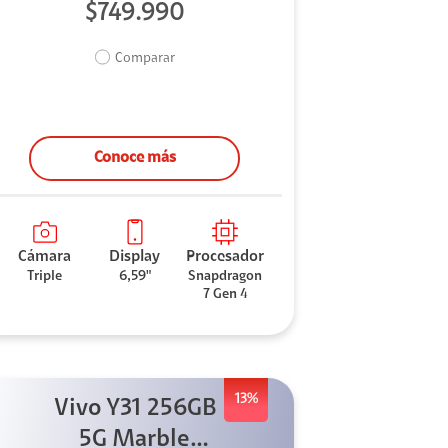
$749.990
Comparar
Conoce más
Cámara
Display
Procesador
Triple
6,59"
Snapdragon
7 Gen 4
13%
Vivo Y31 256GB
5G Marble