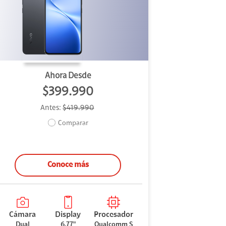
Ahora Desde
$399.990
Antes:
$419.990
Comparar
Conoce más
Cámara
Display
Procesador
Dual
6,77"
Qualcomm S