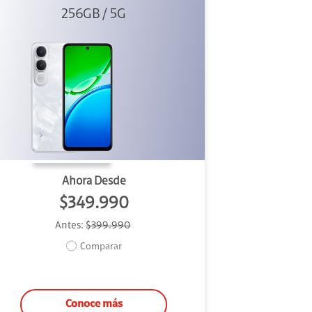
256GB / 5G
White
Ahora Desde
$349.990
Antes:
$399.990
Comparar
Conoce más