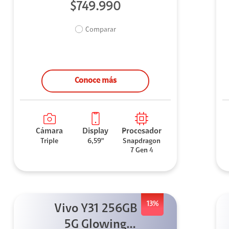
$749.990
Comparar
Conoce más
Cámara
Display
Procesador
Triple
6,59"
Snapdragon
7 Gen 4
13%
Vivo Y31 256GB
5G Glowing