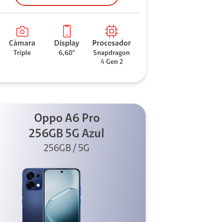
Cámara
Display
Procesador
Triple
6,68"
Snapdragon
4 Gen 2
Oppo A6 Pro
256GB 5G Azul
256GB / 5G