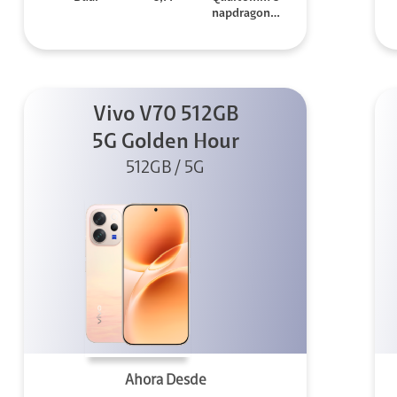
napdragon 7
Gen 3
Vivo V70 512GB
5G Golden Hour
512GB / 5G
Ahora Desde