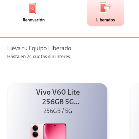
de
de
(0)
(10)
faceta
faceta
visión
Renovación
Liberados
visión + Telefonía
e streaming
Lleva tu Equipo Liberado
Hasta en 24 cuotas sin interés
Vivo V60 Lite
elular
256GB 5G
256GB / 5G
Rosado