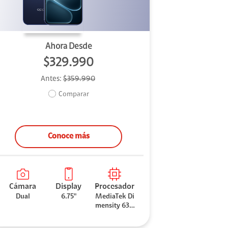
Ahora Desde
$329.990
Antes:
$359.990
Comparar
Conoce más
Cámara
Display
Procesador
Dual
6.75"
MediaTek Di
mensity 630
0