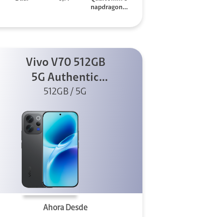
napdragon 7
Gen 3
Vivo V70 512GB
5G Authentic
512GB / 5G
Black
Ahora Desde