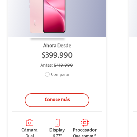
uipo
ento
ium
Ahora Desde
$399.990
Antes:
$419.990
alor Agregado
Comparar
Conoce más
Cámara
Display
Procesador
Dual
6,77"
Qualcomm S