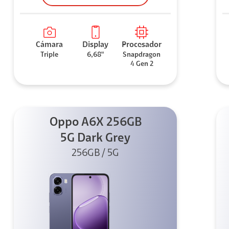
Cámara
Display
Procesador
Triple
6,68"
Snapdragon
4 Gen 2
Oppo A6X 256GB
5G Dark Grey
256GB / 5G