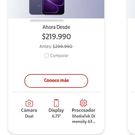
Ahora Desde
$219.990
Antes:
$299.990
Comparar
Conoce más
Cámara
Display
Procesador
Dual
6.75"
MediaTek Di
mensity 630
0