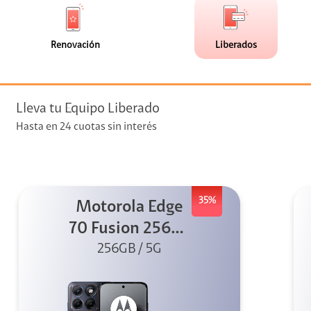
de
de
(0)
(11)
faceta
faceta
visión
Renovación
Liberados
visión + Telefonía
e streaming
Lleva tu Equipo Liberado
Hasta en 24 cuotas sin interés
35%
Motorola Edge
elular
70 Fusion 256GB
256GB / 5G
Azul