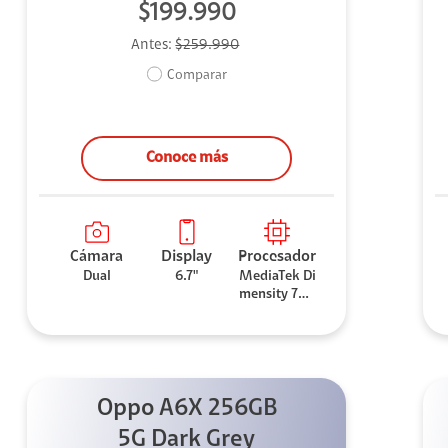
$199.990
Antes:
$259.990
Comparar
Conoce más
Cámara
Display
Procesador
Dual
6.7"
MediaTek Di
mensity 706
0
Oppo A6X 256GB
5G Dark Grey