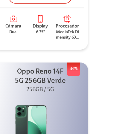
Cámara
Display
Procesador
Dual
6.75"
MediaTek Di
mensity 630
0
34%
Oppo Reno 14F
5G 256GB Verde
256GB / 5G