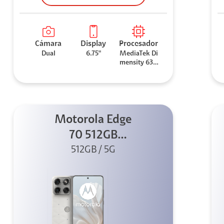
Cámara
Display
Procesador
Dual
6.75"
MediaTek Di
mensity 630
0
Motorola Edge
70 512GB
Swarovski
512GB / 5G