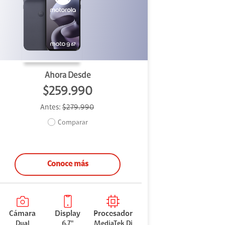
Ahora Desde
$259.990
Antes:
$279.990
Comparar
Conoce más
Cámara
Display
Procesador
Dual
6.7"
MediaTek Di