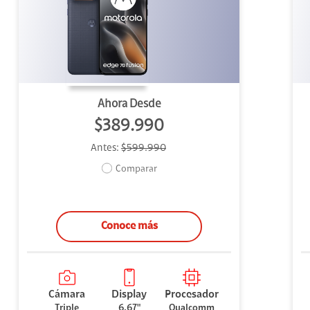
uipo
ento
ium
Ahora Desde
$389.990
Antes:
$599.990
alor Agregado
Comparar
Conoce más
Cámara
Display
Procesador
Triple
6.67"
Qualcomm