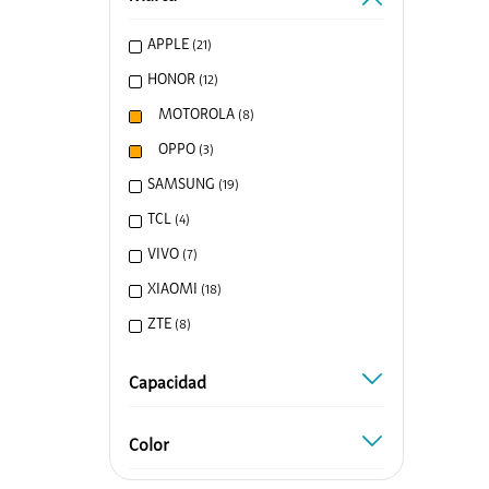
Honor
APPLE
(
21
)
Protege Tu Eq
HONOR
(
12
)
Entretenimi
MOTOROLA
(
8
)
Canales Prem
OPPO
(
3
)
Mundo Gamer
SAMSUNG
(
19
)
ClaroGaming
TCL
(
4
)
Google Play
VIVO
(
7
)
Servicios de V
XIAOMI
(
18
)
Alianzas
ZTE
(
8
)
Hites
Capacidad
capacidad
Scotiabank
Color
color