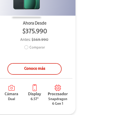
Ahora Desde
$375.990
Antes:
$569.990
Comparar
Conoce más
Cámara
Display
Procesador
Dual
6.57"
Snapdragon
6 Gen 1