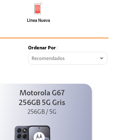
de
Nueva
faceta
(0)
Línea Nueva
Ordenar Por
:
Recomendados
Motorola G67
256GB 5G Gris
256GB / 5G