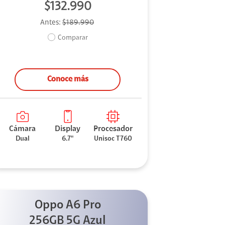
$132.990
Antes:
$189.990
Comparar
Conoce más
Cámara
Display
Procesador
Dual
6.7"
Unisoc T760
Oppo A6 Pro
256GB 5G Azul