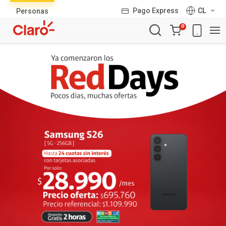
Lista
Pago Express
CL
Personas
de
Carro
productos
0
de
la
compra