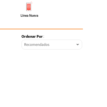
de
Nueva
faceta
(0)
Línea Nueva
Ordenar Por
:
Recomendados