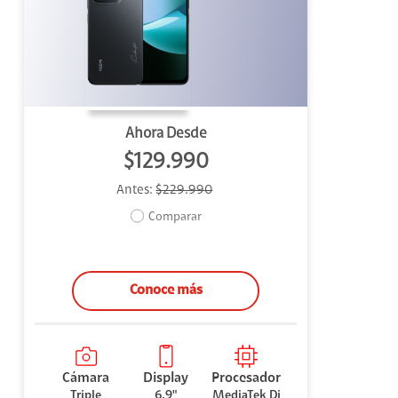
uipo
ento
ium
Ahora Desde
$129.990
Antes:
$229.990
alor Agregado
Comparar
Conoce más
Cámara
Display
Procesador
Triple
6.9"
MediaTek Di