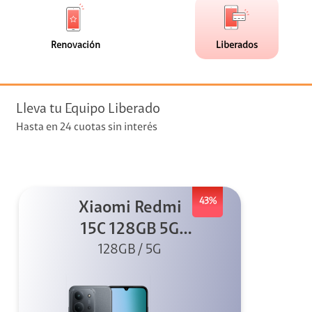
de
de
(0)
(1)
faceta
faceta
visión
Renovación
Liberados
visión + Telefonía
e streaming
Lleva tu Equipo Liberado
Hasta en 24 cuotas sin interés
43%
Xiaomi Redmi
elular
15C 128GB 5G
128GB / 5G
Negro