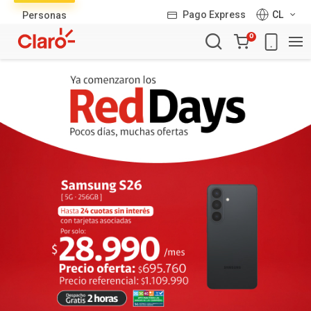
Lista
Pago Express
CL
Personas
de
Carro
productos
0
de
la
compra