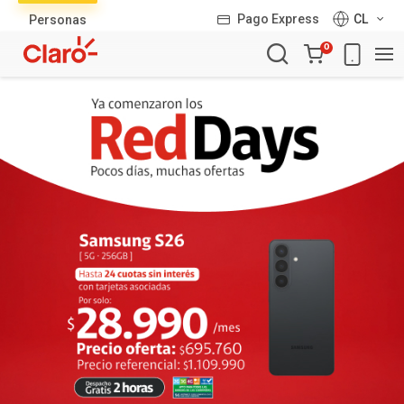
Lista
Pago Express
CL
Personas
de
Carro
productos
0
de
la
compra