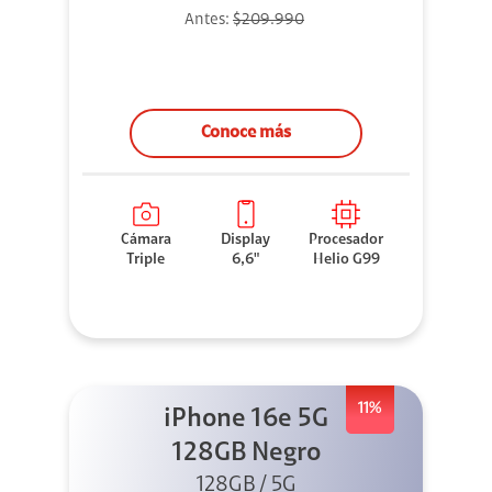
Antes:
$209.990
Conoce más
Cámara
Display
Procesador
Triple
6,6"
Helio G99
11%
iPhone 16e 5G
128GB Negro
128GB / 5G