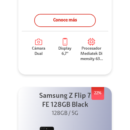
Conoce más
Cámara
Display
Procesador
Dual
6,7"
Mediatek Di
mensity 630
0
22%
Samsung Z Flip 7
FE 128GB Black
128GB / 5G