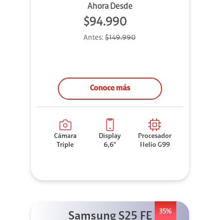
Ahora Desde
$94.990
Antes:
$149.990
Conoce más
Cámara
Display
Procesador
Triple
6,6"
Helio G99
35%
Samsung S25 FE