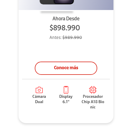
Ahora Desde
$898.990
Antes:
$989.990
Conoce más
Cámara
Display
Procesador
Dual
6.1"
Chip A18 Bio
nic