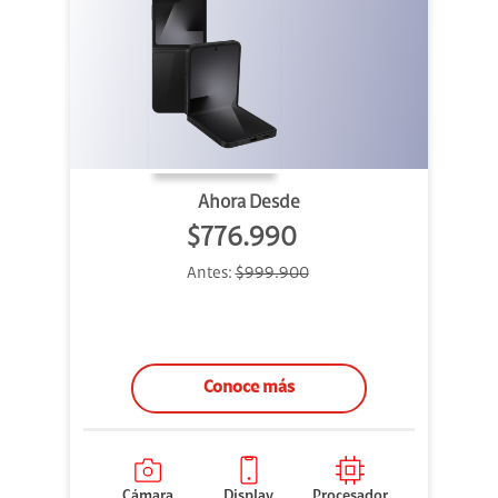
Ahora Desde
$776.990
Antes:
$999.900
Conoce más
Cámara
Display
Procesador