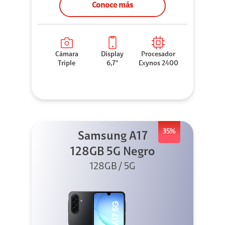
Conoce más
Cámara
Display
Procesador
Triple
6,7"
Exynos 2400
35%
Samsung A17
128GB 5G Negro
128GB / 5G