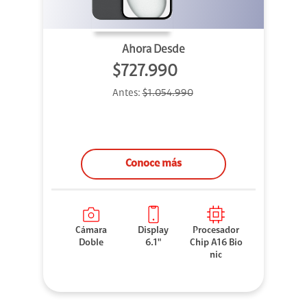
Ahora Desde
$727.990
Antes:
$1.054.990
Conoce más
Cámara
Display
Procesador
Doble
6.1"
Chip A16 Bio
nic