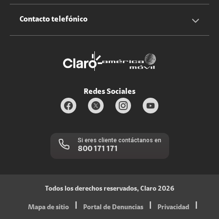
Claro Up
Propietario terreno antenas
No molestar
Iniciar sesión
Contacto telefónico
Promociones
Trabaja con nosotros
Durabilidad de bienes
Servicios móviles y hogar: 800-171-800
Estado de Servicios
Redes Sociales
Si eres cliente contáctanos en
800 171 171
Todos los derechos reservados, Claro 2026
|
|
|
Mapa de sitio
Portal de Denuncias
Privacidad