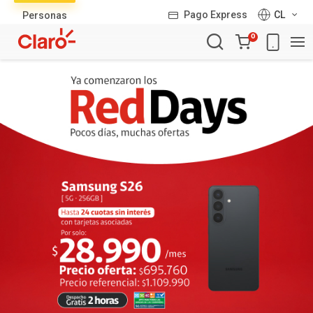
Lista
Pago Express
CL
Personas
de
Carro
productos
0
de
la
compra