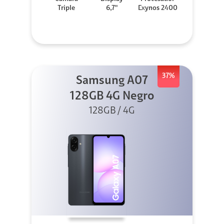
Triple
6,7"
Exynos 2400
37%
Samsung A07
128GB 4G Negro
128GB / 4G