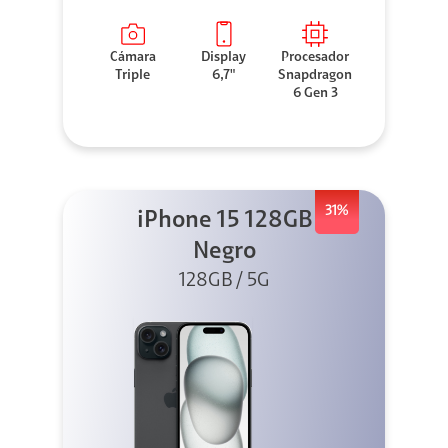
Cámara
Display
Procesador
Triple
6,7"
Snapdragon
6 Gen 3
31%
iPhone 15 128GB
Negro
128GB / 5G