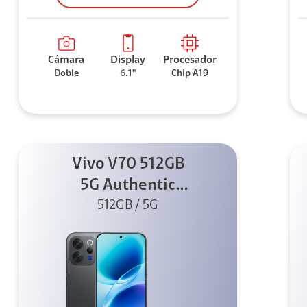
Cámara
Display
Procesador
Doble
6.1"
Chip A19
Vivo V70 512GB
5G Authentic
512GB / 5G
Black