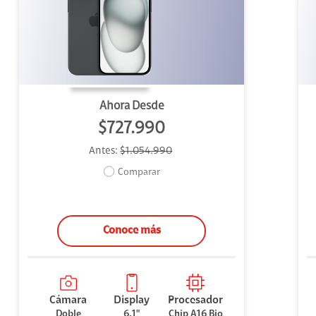
uipo
ento
ium
Ahora Desde
$727.990
Antes:
$1.054.990
alor Agregado
Comparar
Conoce más
Cámara
Display
Procesador
Doble
6.1"
Chip A16 Bio