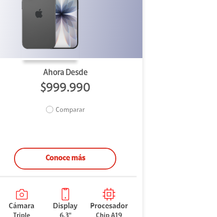
Ahora Desde
$999.990
Comparar
Conoce más
Cámara
Display
Procesador
Triple
6.3"
Chip A19