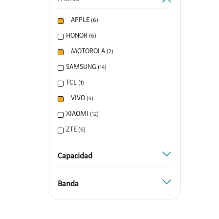
Honor
APPLE
(
6
)
Protege Tu Eq
HONOR
(
6
)
Entretenimi
MOTOROLA
(
2
)
Canales Prem
SAMSUNG
(
14
)
Mundo Gamer
TCL
(
1
)
ClaroGaming
VIVO
(
4
)
Google Play
XIAOMI
(
12
)
Servicios de V
ZTE
(
6
)
Alianzas
Capacidad
capacidad
Hites
Scotiabank
Banda
banda