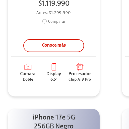
$1.119.990
Antes:
$1.299.990
Comparar
Conoce más
Cámara
Display
Procesador
Doble
6.5"
Chip A19 Pro
iPhone 17e 5G
256GB Negro