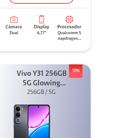
Cámara
Display
Procesador
Dual
6,77"
Qualcomm S
napdragon 7
Gen 3
13%
Vivo Y31 256GB
5G Glowing
256GB / 5G
Black