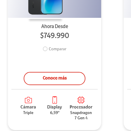
Ahora Desde
$749.990
Comparar
Conoce más
Cámara
Display
Procesador
Triple
6,59"
Snapdragon
7 Gen 4