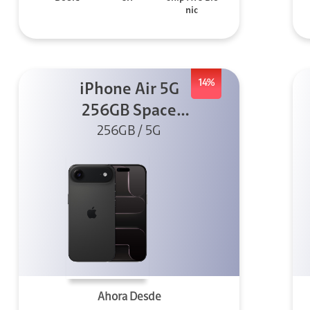
nic
14%
iPhone Air 5G
256GB Space
Black (Sólo
256GB / 5G
eSIM)
Ahora Desde