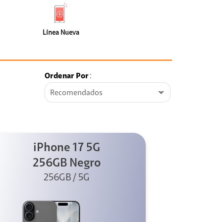
de
Nueva
faceta
(0)
Línea Nueva
Ordenar Por
:
Recomendados
iPhone 17 5G
256GB Negro
256GB / 5G