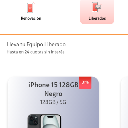
de
de
(0)
(12)
faceta
faceta
visión
Renovación
Liberados
visión + Telefonía
e streaming
Lleva tu Equipo Liberado
Hasta en 24 cuotas sin interés
31%
iPhone 15 128GB
elular
Negro
128GB / 5G