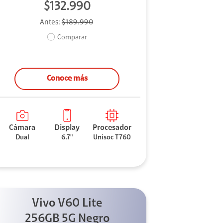
$132.990
Antes:
$189.990
Comparar
Conoce más
Cámara
Display
Procesador
Dual
6.7"
Unisoc T760
Vivo V60 Lite
256GB 5G Negro