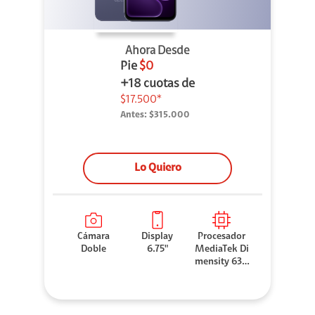
Ahora Desde
Pie
$0
+18 cuotas de
$17.500*
Antes:
$315.000
Lo Quiero
Cámara
Display
Procesador
Doble
6.75"
MediaTek Di
mensity 630
0