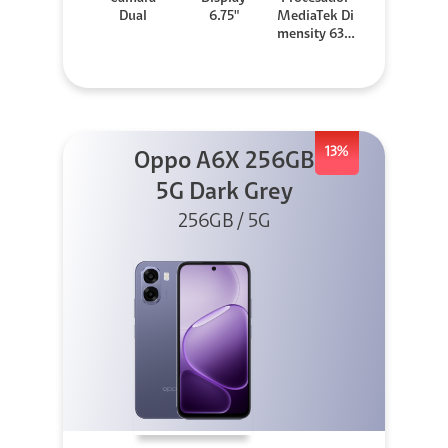
Dual
6.75"
MediaTek Di
mensity 630
0
13%
Oppo A6X 256GB
5G Dark Grey
256GB / 5G