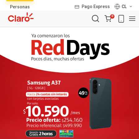
Lista
Pago Express
CL
Personas
de
Carro
productos
0
de
la
compra