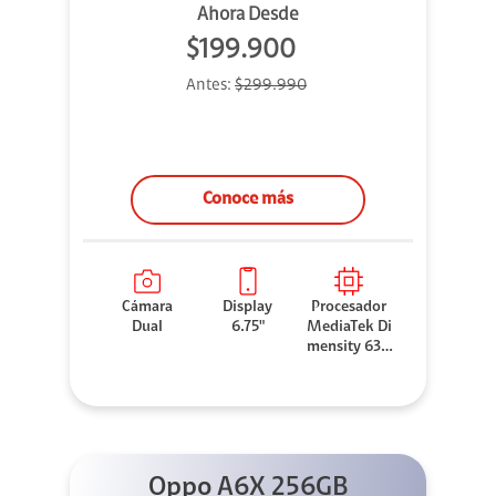
Ahora Desde
$199.900
Antes:
$299.990
Conoce más
Cámara
Display
Procesador
Dual
6.75"
MediaTek Di
mensity 630
0
Oppo A6X 256GB