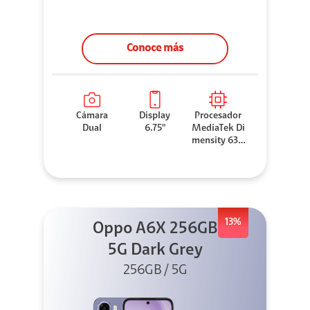
Conoce más
Cámara
Display
Procesador
Dual
6.75"
MediaTek Di
mensity 630
0
13%
Oppo A6X 256GB
5G Dark Grey
256GB / 5G