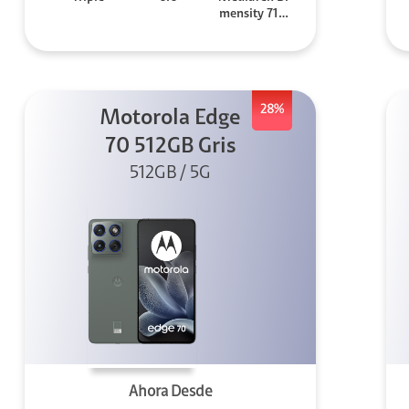
mensity 710
0 Elite
28%
Motorola Edge
70 512GB Gris
512GB / 5G
Ahora Desde