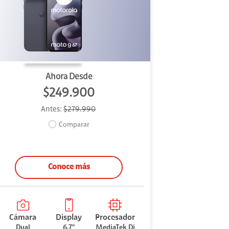
Ahora Desde
$249.900
Antes:
$279.990
Comparar
Conoce más
Cámara
Display
Procesador
Dual
6.7"
MediaTek Di