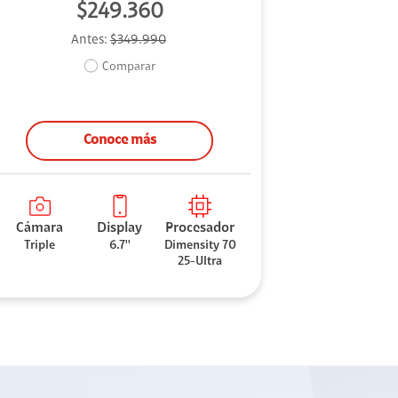
$249.360
Antes:
$349.990
Comparar
Conoce más
Cámara
Display
Procesador
Triple
6.7''
Dimensity 70
25-Ultra