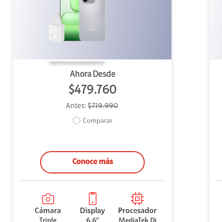
uipo
ento
ium
Ahora Desde
$479.760
Antes:
$719.990
alor Agregado
Comparar
Conoce más
Cámara
Display
Procesador
Triple
6.6''
MediaTek Di