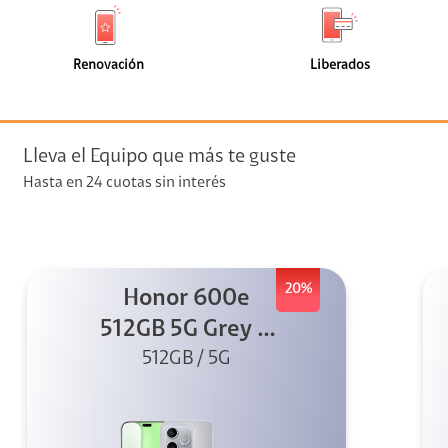
de
de
(0)
(0)
faceta
faceta
visión
Renovación
Liberados
visión + Telefonía
e streaming
Lleva el Equipo que más te guste
Hasta en 24 cuotas sin interés
20%
Honor 600e
elular
512GB 5G Grey +
512GB / 5G
45W