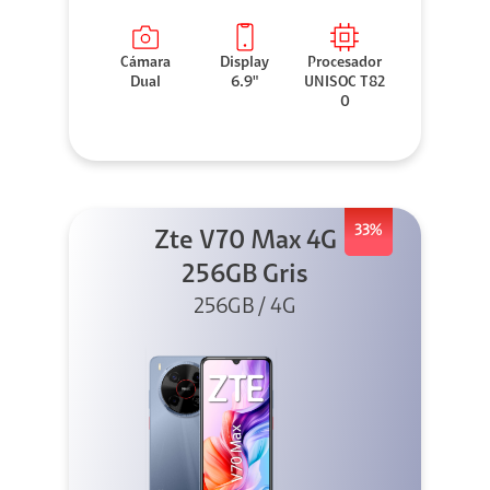
Cámara
Display
Procesador
Dual
6.9"
UNISOC T82
0
33%
Zte V70 Max 4G
256GB Gris
256GB / 4G