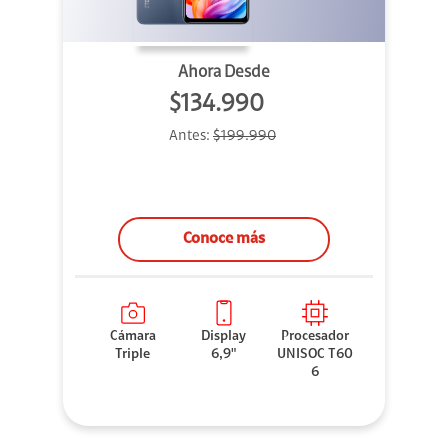
Ahora Desde
$134.990
Antes:
$199.990
Conoce más
Cámara
Display
Procesador
Triple
6,9"
UNISOC T60
6