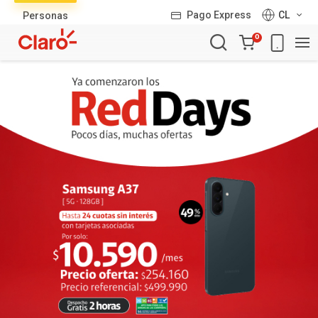
Lista
Pago Express
CL
Personas
de
Carro
productos
0
de
la
compra