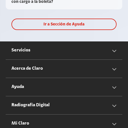
con cargo a la boleta?
Ir a Sección de Ayuda
Servicios
Servicios Móviles
Acerca de Claro
Servicios Hogar
Información Corporativa
Ayuda
Equipos
Sostenibilidad
Cotizador servicios móviles
Radiografia Digital
Claro club
Quiero Ser Distribuidor
Cotizador servicios hogar
Mi Claro