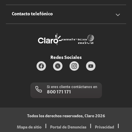
Claro Up
Propietario terreno antenas
No molestar
Iniciar sesión
Contacto telefónico
Promociones
Trabaja con nosotros
Durabilidad de bienes
Servicios móviles y hogar: 800-171-800
Estado de Servicios
Redes Sociales
Si eres cliente contáctanos en
800 171 171
Todos los derechos reservados, Claro 2026
|
|
|
Mapa de sitio
Portal de Denuncias
Privacidad