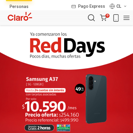
Lista
Pago Express
CL
Personas
de
Carro
productos
0
de
la
compra