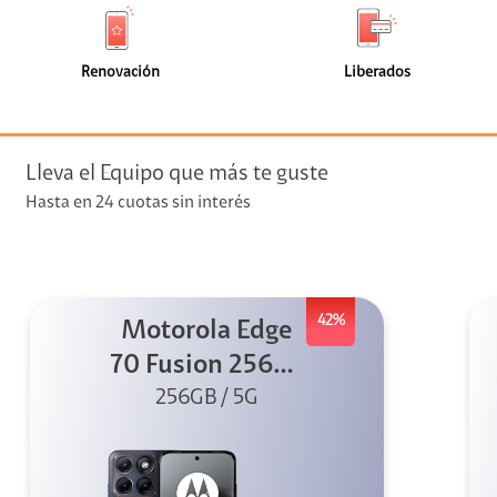
de
de
(0)
(0)
faceta
faceta
visión
Renovación
Liberados
visión + Telefonía
e streaming
Lleva el Equipo que más te guste
Hasta en 24 cuotas sin interés
42%
Motorola Edge
elular
70 Fusion 256GB
256GB / 5G
Azul