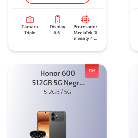
Cámara
Display
Procesador
Triple
6.6''
MediaTek Di
mensity 710
0 Elite
11%
Honor 600
512GB 5G Negro
512GB / 5G
+ Clip 2