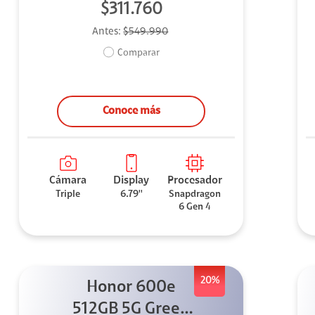
$311.760
Antes:
$549.990
Comparar
Conoce más
Cámara
Display
Procesador
Triple
6.79''
Snapdragon
6 Gen 4
20%
Honor 600e
512GB 5G Green