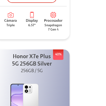
Cámara
Display
Procesador
Triple
6.57''
Snapdragon
7 Gen 4
40%
Honor X7e Plus
5G 256GB Silver
256GB / 5G