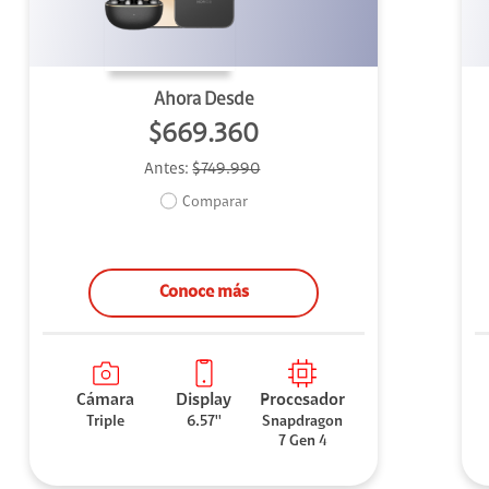
Ahora Desde
$669.360
Antes:
$749.990
Comparar
Conoce más
Cámara
Display
Procesador
Triple
6.57''
Snapdragon
7 Gen 4