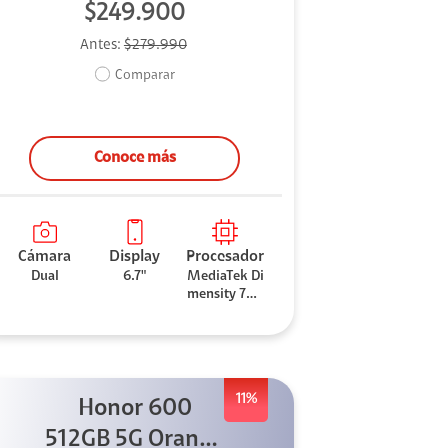
$249.900
Antes:
$279.990
Comparar
Conoce más
Cámara
Display
Procesador
Dual
6.7"
MediaTek Di
mensity 706
0
11%
Honor 600
512GB 5G Orange