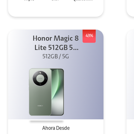
43%
Honor Magic 8
Lite 512GB 5G
512GB / 5G
Verde
Ahora Desde