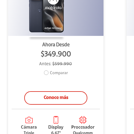
uipo
ento
ium
Ahora Desde
$349.900
Antes:
$599.990
alor Agregado
Comparar
Conoce más
Cámara
Display
Procesador
Triple
6.67"
Qualcomm