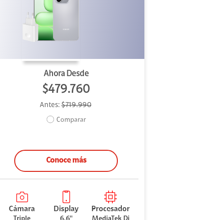
Ahora Desde
$479.760
Antes:
$719.990
Comparar
Conoce más
Cámara
Display
Procesador
Triple
6.6''
MediaTek Di