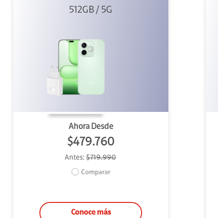
512GB / 5G
+ 45W
Ahora Desde
$479.760
Antes:
$719.990
Comparar
Conoce más