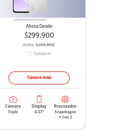
Ahora Desde
$299.900
Antes:
$499.990
Comparar
Conoce más
Cámara
Display
Procesador
Triple
6.87"
Snapdragon
4 Gen 2