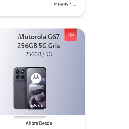
mensity 710
0 Elite
11%
Motorola G67
256GB 5G Gris
256GB / 5G
Ahora Desde