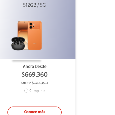
512GB / 5G
+ Clip 2
Ahora Desde
$669.360
Antes:
$749.990
Comparar
Conoce más