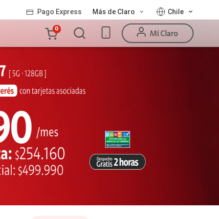
Pago Express
Más de Claro
Chile
Carro
0
Mi Claro
de
la
compra
Valor
Línea