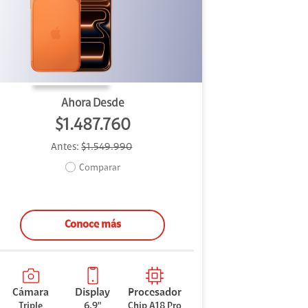
Ahora Desde
$1.487.760
Antes:
$1.549.990
Comparar
Conoce más
Cámara
Display
Procesador
Triple
6.9"
Chip A18 Pro