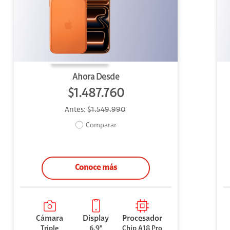
uipo
ento
ium
Ahora Desde
$1.487.760
Antes:
$1.549.990
alor Agregado
Comparar
Conoce más
Cámara
Display
Procesador
Triple
6.9"
Chip A18 Pro