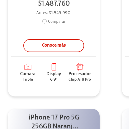
$1.487.760
Antes:
$1.549.990
Comparar
Conoce más
Cámara
Display
Procesador
Triple
6.9"
Chip A18 Pro
iPhone 17 Pro 5G
256GB Naranja