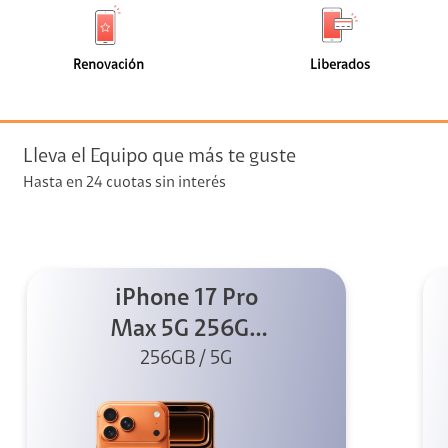
de
de
(2)
(2)
faceta
faceta
visión
Renovación
Liberados
visión + Telefonía
e streaming
Lleva el Equipo que más te guste
Hasta en 24 cuotas sin interés
iPhone 17 Pro
elular
Max 5G 256GB
Cosmic Orange
256GB / 5G