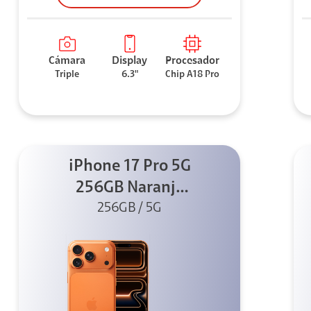
Cámara
Display
Procesador
Triple
6.3"
Chip A18 Pro
iPhone 17 Pro 5G
256GB Naranja
256GB / 5G
cósmico