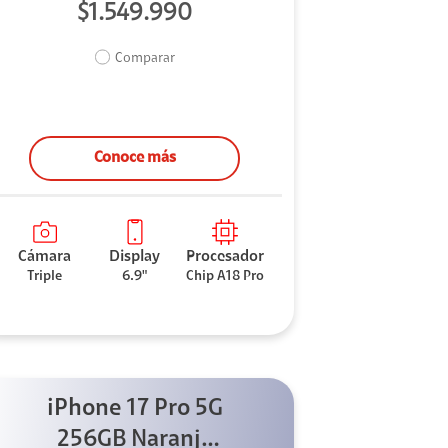
$1.549.990
Comparar
Conoce más
Cámara
Display
Procesador
Triple
6.9"
Chip A18 Pro
iPhone 17 Pro 5G
256GB Naranja