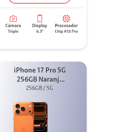
Cámara
Display
Procesador
Triple
6.3"
Chip A18 Pro
iPhone 17 Pro 5G
256GB Naranja
256GB / 5G
cósmico