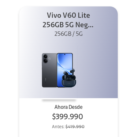
Vivo V60 Lite
256GB 5G Negro
+ Buds XE
256GB / 5G
Ahora Desde
$399.990
Antes:
$419.990