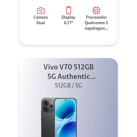
Cámara
Display
Procesador
Dual
6,77"
Qualcomm S
napdragon 7
Gen 3
Vivo V70 512GB
5G Authentic
512GB / 5G
Black