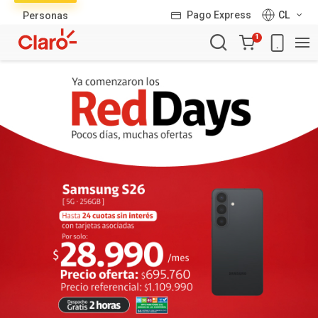
Lista
Pago Express
CL
Personas
de
Carro
productos
1
de
la
compra