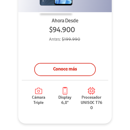
Ahora Desde
$94.900
Antes:
$199.990
Conoce más
Cámara
Display
Procesador
Triple
6,8"
UNISOC T76
0