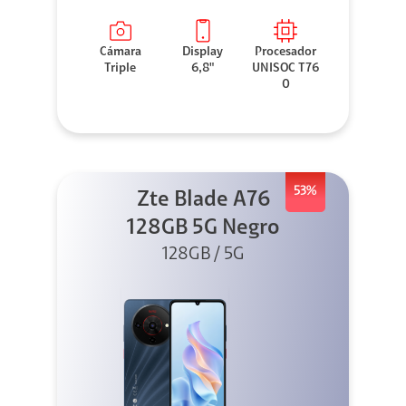
Cámara
Display
Procesador
Triple
6,8"
UNISOC T76
0
53%
Zte Blade A76
128GB 5G Negro
128GB / 5G