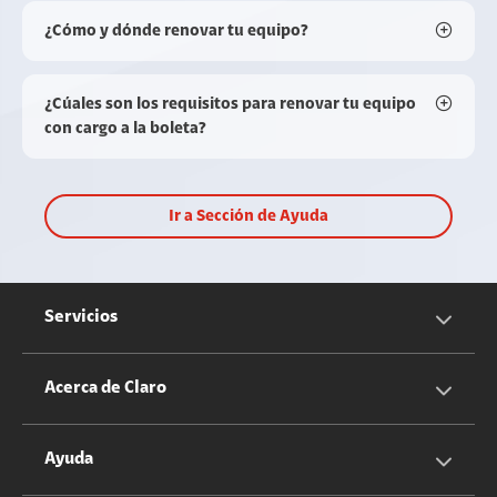
¿Cómo y dónde renovar tu equipo?
¿Cúales son los requisitos para renovar tu equipo
con cargo a la boleta?
Ir a Sección de Ayuda
Servicios
Servicios Móviles
Acerca de Claro
Servicios Hogar
Información Corporativa
Ayuda