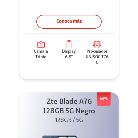
Conoce más
Cámara
Display
Procesador
Triple
6,8"
UNISOC T76
0
53%
Zte Blade A76
128GB 5G Negro
128GB / 5G