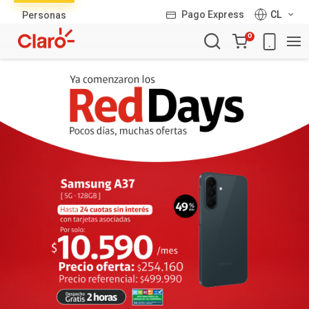
Lista
Pago Express
CL
Personas
de
Carro
productos
0
de
la
compra