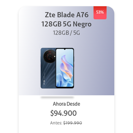
53%
Zte Blade A76
128GB 5G Negro
128GB / 5G
Ahora Desde
$94.900
Antes:
$199.990