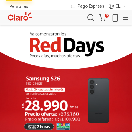
Lista
Pago Express
CL
Personas
de
Carro
productos
0
de
la
compra