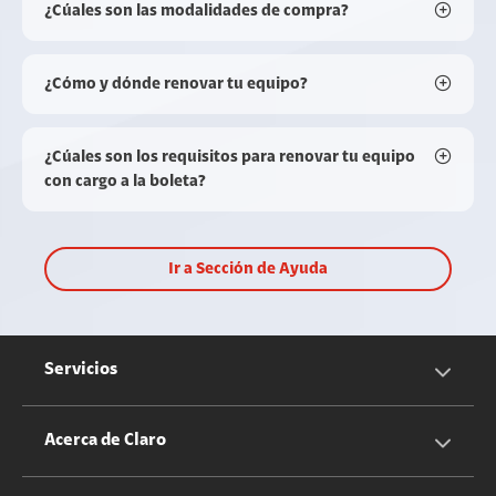
¿Cúales son las modalidades de compra?
¿Cómo y dónde renovar tu equipo?
¿Cúales son los requisitos para renovar tu equipo
con cargo a la boleta?
Ir a Sección de Ayuda
Servicios
Servicios Móviles
Acerca de Claro