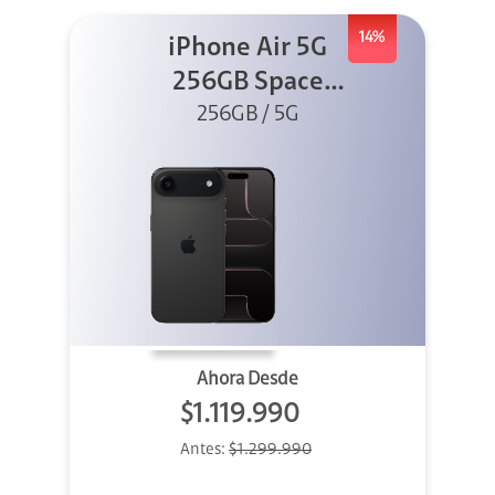
14%
iPhone Air 5G
256GB Space
Black (Sólo
256GB / 5G
eSIM)
Ahora Desde
$1.119.990
Antes:
$1.299.990