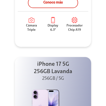
Conoce más
Cámara
Display
Procesador
Triple
6.3"
Chip A19
iPhone 17 5G
256GB Lavanda
256GB / 5G