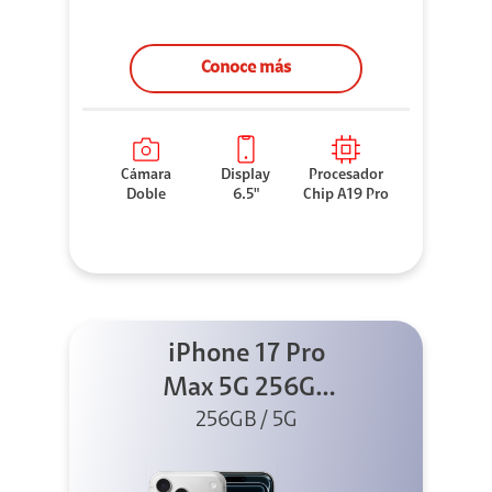
Conoce más
Cámara
Display
Procesador
Doble
6.5"
Chip A19 Pro
iPhone 17 Pro
Max 5G 256GB
256GB / 5G
Silver