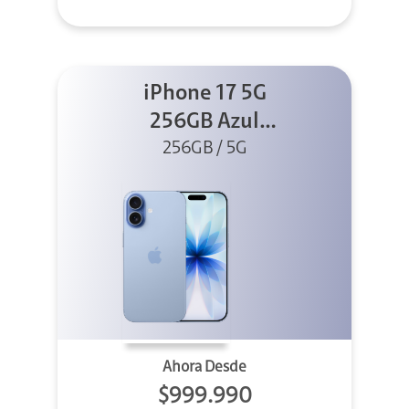
iPhone 17 5G
256GB Azul
256GB / 5G
neblina
Ahora Desde
$999.990