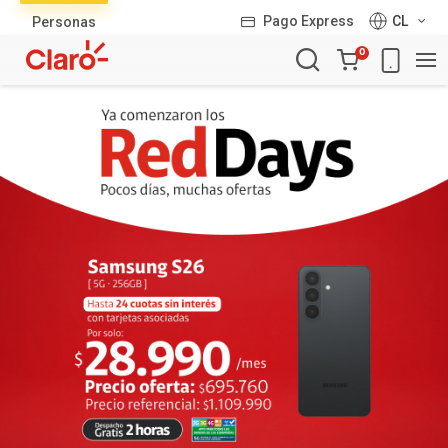
Lista
Pago Express
CL
Personas
de
Carro
productos
0
de
la
compra