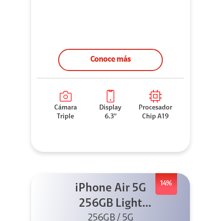
Conoce más
Cámara
Display
Procesador
Triple
6.3"
Chip A19
14%
iPhone Air 5G
256GB Light
Gold (Sólo eSIM)
256GB / 5G