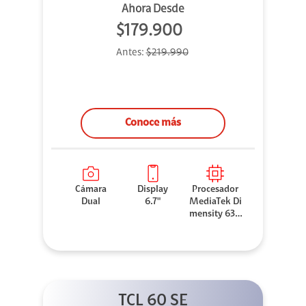
Ahora Desde
$179.900
Antes:
$219.990
Conoce más
Cámara
Display
Procesador
Dual
6.7"
MediaTek Di
mensity 630
0
TCL 60 SE