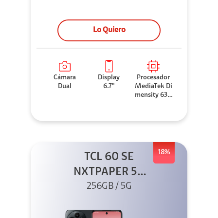
Lo Quiero
Cámara
Display
Procesador
Dual
6.7"
MediaTek Di
mensity 630
0
18%
TCL 60 SE
NXTPAPER 5G
256GB Gris +
256GB / 5G
Buds