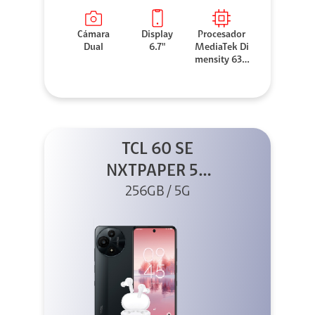
Cámara
Display
Procesador
Dual
6.7"
MediaTek Di
mensity 630
0
TCL 60 SE
NXTPAPER 5G
256GB Gris +
256GB / 5G
Buds