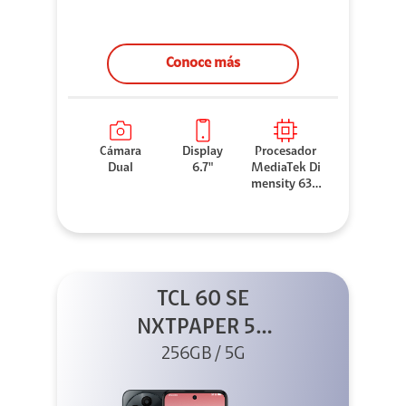
Conoce más
Cámara
Display
Procesador
Dual
6.7"
MediaTek Di
mensity 630
0
TCL 60 SE
NXTPAPER 5G
256GB Gris
256GB / 5G