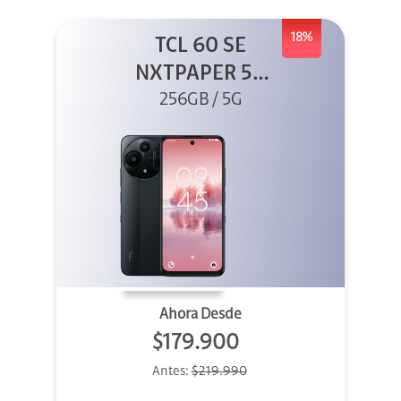
18%
TCL 60 SE
NXTPAPER 5G
256GB Gris
256GB / 5G
Ahora Desde
$179.900
Antes:
$219.990