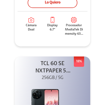
Lo Quiero
Cámara
Display
Procesador
Dual
6.7"
MediaTek Di
mensity 630
0
18%
TCL 60 SE
NXTPAPER 5G
256GB Gris +
256GB / 5G
Buds