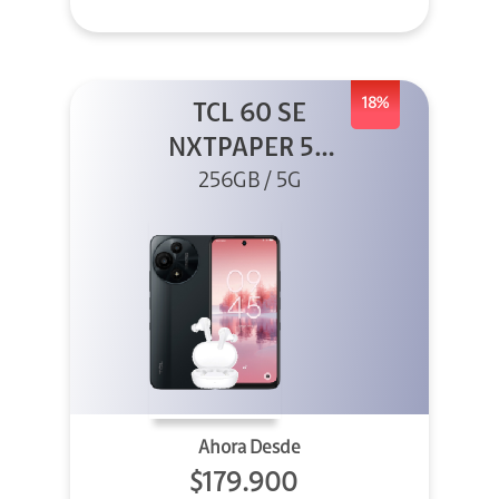
18%
TCL 60 SE
NXTPAPER 5G
256GB Gris +
256GB / 5G
Buds
Ahora Desde
$179.900