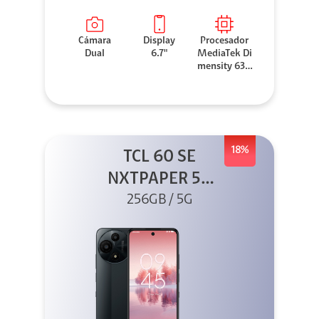
Cámara
Display
Procesador
Dual
6.7"
MediaTek Di
mensity 630
0
18%
TCL 60 SE
NXTPAPER 5G
256GB Gris
256GB / 5G