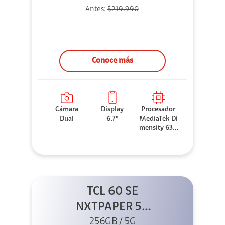
Antes:
$219.990
Conoce más
Cámara
Display
Procesador
Dual
6.7"
MediaTek Di
mensity 630
0
TCL 60 SE
NXTPAPER 5G
256GB Gris +
256GB / 5G