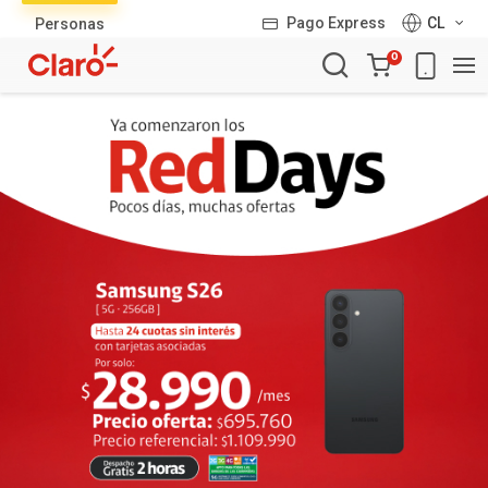
Lista
Pago Express
CL
Personas
de
Carro
productos
0
de
la
compra