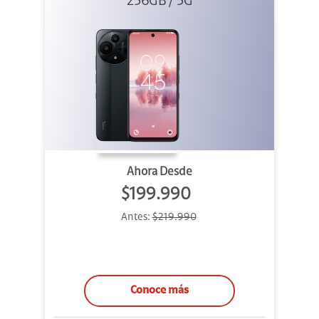
256GB Gris
256GB / 5G
Ahora Desde
$199.990
Antes:
$219.990
Conoce más