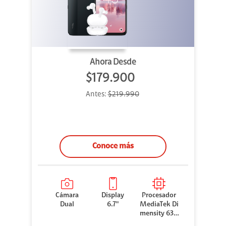
Ahora Desde
$179.900
Antes:
$219.990
Conoce más
Cámara
Display
Procesador
Dual
6.7"
MediaTek Di
mensity 630
0