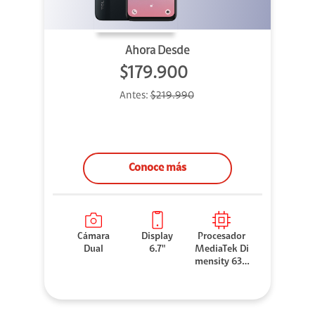
Ahora Desde
$179.900
Antes:
$219.990
Conoce más
Cámara
Display
Procesador
Dual
6.7"
MediaTek Di
mensity 630
0