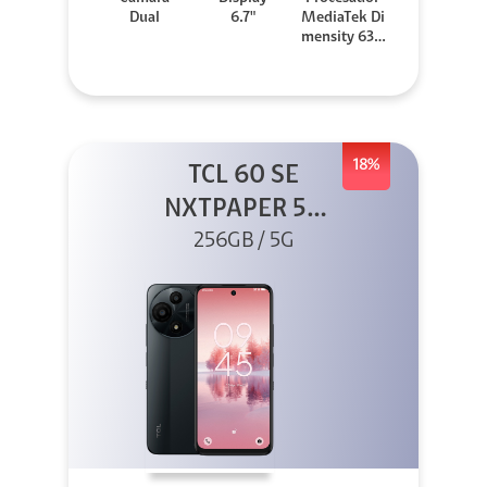
Dual
6.7"
MediaTek Di
mensity 630
0
18%
TCL 60 SE
NXTPAPER 5G
256GB Gris
256GB / 5G