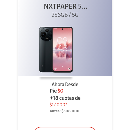
NXTPAPER 5G
256GB Gris
256GB / 5G
Ahora Desde
Pie
$0
+18 cuotas de
$17.000*
Antes:
$306.000