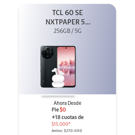
TCL 60 SE
NXTPAPER 5G
256GB Gris +
256GB / 5G
Buds
Ahora Desde
Pie
$0
+18 cuotas de
$15.000*
Antes:
$270.000