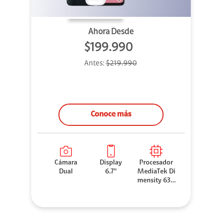
Ahora Desde
$199.990
Antes:
$219.990
Conoce más
Cámara
Display
Procesador
Dual
6.7"
MediaTek Di
mensity 630
0