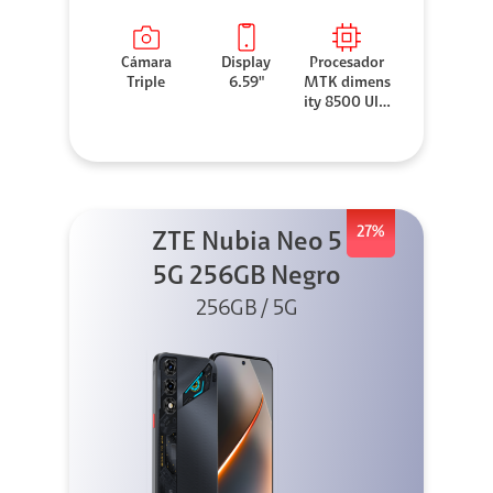
Cámara
Display
Procesador
Triple
6.59"
MTK dimens
ity 8500 Ultr
a
27%
ZTE Nubia Neo 5
5G 256GB Negro
256GB / 5G