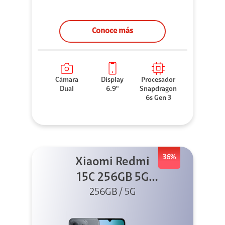
Conoce más
Cámara
Display
Procesador
Dual
6.9"
Snapdragon
6s Gen 3
36%
Xiaomi Redmi
15C 256GB 5G
256GB / 5G
Negro