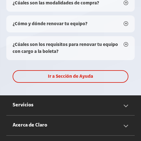
¿Cúales son las modalidades de compra?
¿Cómo y dónde renovar tu equipo?
¿Cúales son los requisitos para renovar tu equipo
con cargo a la boleta?
Ir a Sección de Ayuda
Servicios
Servicios Móviles
Acerca de Claro