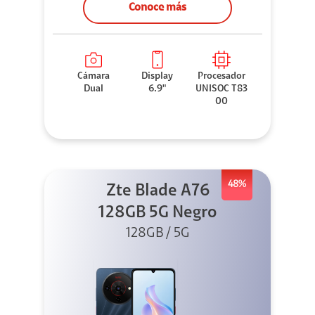
Conoce más
Cámara
Display
Procesador
Dual
6.9"
UNISOC T83
00
48%
Zte Blade A76
128GB 5G Negro
128GB / 5G