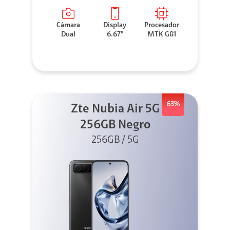
Cámara
Display
Procesador
Dual
6.67"
MTK G81
63%
Zte Nubia Air 5G
256GB Negro
256GB / 5G