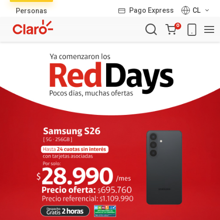
Lista
Pago Express
CL
Personas
de
Carro
productos
0
de
la
compra