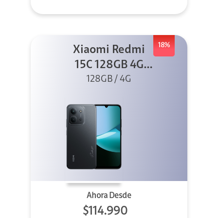
18%
Xiaomi Redmi
15C 128GB 4G
128GB / 4G
Negro
Ahora Desde
$114.990