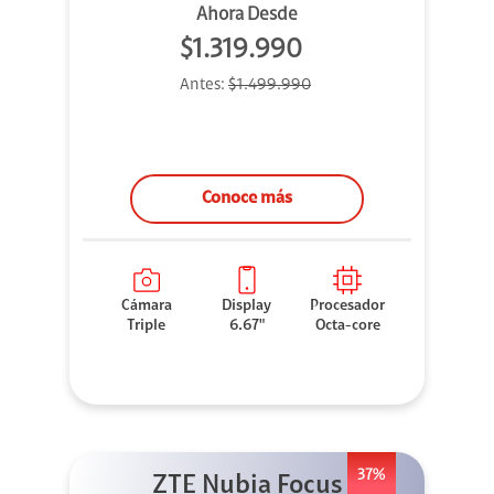
Ahora Desde
$1.319.990
Antes:
$1.499.990
Conoce más
Cámara
Display
Procesador
Triple
6.67"
Octa-core
37%
ZTE Nubia Focus