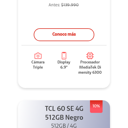
Antes:
$139.990
Conoce más
Cámara
Display
Procesador
Triple
6.9"
MediaTek Di
mersity 6300
10%
TCL 60 SE 4G
512GB Negro
512GB / 4G