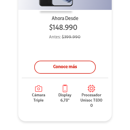
Ahora Desde
$148.990
Antes:
$399.990
Conoce más
Cámara
Display
Procesador
Triple
6,78"
Unisoc T830
0