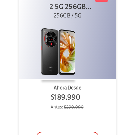
2 5G 256GB
256GB / 5G
Negro
Ahora Desde
$189.990
Antes:
$299.990