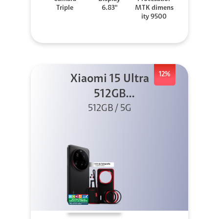
Triple
6.83"
MTK dimens
ity 9500
12%
Xiaomi 15 Ultra
512GB
Photography Kit
512GB / 5G
5G Negro