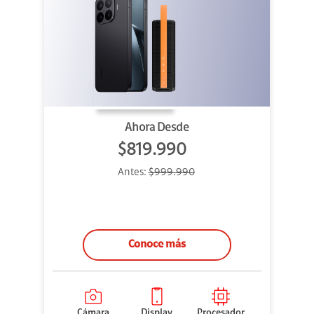
Ahora Desde
$819.990
Antes:
$999.990
Conoce más
Cámara
Display
Procesador