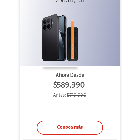
256GB / 5G
+ Sound
Outdoor
Ahora Desde
$589.990
Antes:
$749.990
Conoce más