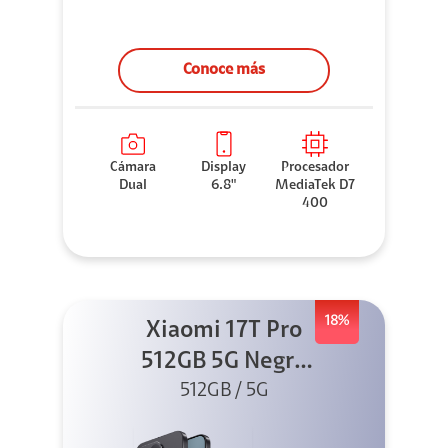
Conoce más
Cámara
Display
Procesador
Dual
6.8"
MediaTek D7
400
18%
Xiaomi 17T Pro
512GB 5G Negro
+ Sound
512GB / 5G
Outdoor