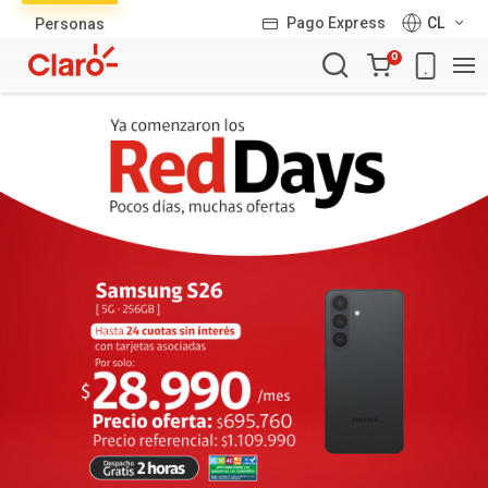
Lista
Pago Express
CL
Personas
de
Carro
productos
0
de
la
compra