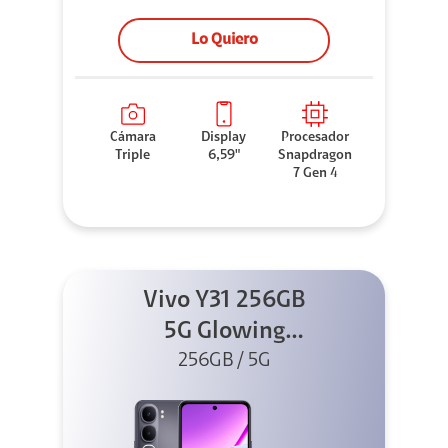
Lo Quiero
Cámara
Display
Procesador
Triple
6,59"
Snapdragon
7 Gen 4
Vivo Y31 256GB
5G Glowing
256GB / 5G
Black