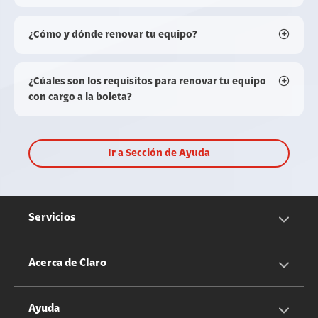
¿Cómo y dónde renovar tu equipo?
¿Cúales son los requisitos para renovar tu equipo
con cargo a la boleta?
Ir a Sección de Ayuda
Servicios
Servicios Móviles
Acerca de Claro
Servicios Hogar
Información Corporativa
Ayuda