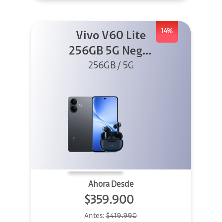
14%
Vivo V60 Lite
256GB 5G Negro
+ Buds XE
256GB / 5G
Ahora Desde
$359.900
Antes:
$419.990