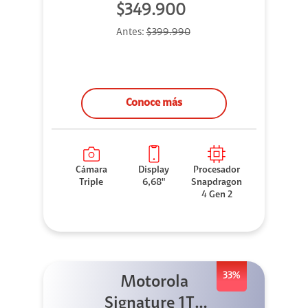
$349.900
Antes:
$399.990
Conoce más
Cámara
Display
Procesador
Triple
6,68"
Snapdragon
4 Gen 2
33%
Motorola
Signature 1TB