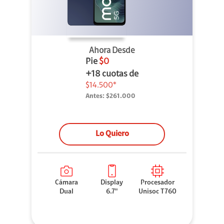
Ahora Desde
Pie
$0
+18 cuotas de
$14.500*
Antes:
$261.000
Lo Quiero
Cámara
Display
Procesador
Dual
6.7"
Unisoc T760