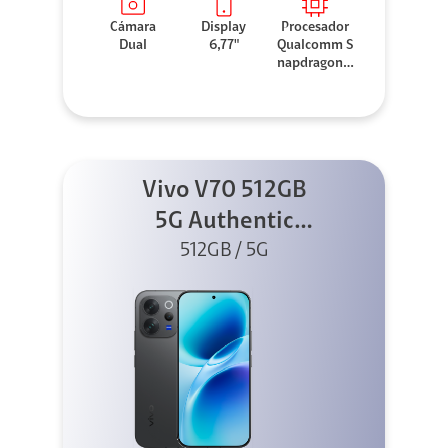
Cámara
Display
Procesador
Dual
6,77"
Qualcomm S
napdragon 7
Gen 3
Vivo V70 512GB
5G Authentic
512GB / 5G
Black