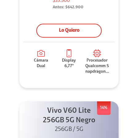
$33.500*
Antes:
$642.900
Lo Quiero
Cámara
Display
Procesador
Dual
6,77"
Qualcomm S
napdragon 7
Gen 3
14%
Vivo V60 Lite
256GB 5G Negro
256GB / 5G