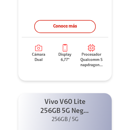
Conoce más
Cámara
Display
Procesador
Dual
6,77"
Qualcomm S
napdragon 7
Gen 3
Vivo V60 Lite
256GB 5G Negro
+ Buds XE
256GB / 5G