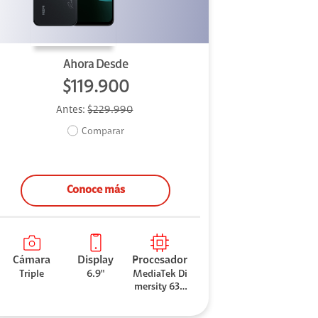
Ahora Desde
$119.900
Antes:
$229.990
Comparar
Conoce más
Cámara
Display
Procesador
Triple
6.9"
MediaTek Di
mersity 630
0