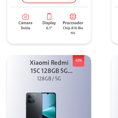
Cámara
Display
Procesador
Doble
6.1"
Chip A16 Bio
nic
43%
Xiaomi Redmi
15C 128GB 5G
128GB / 5G
Negro