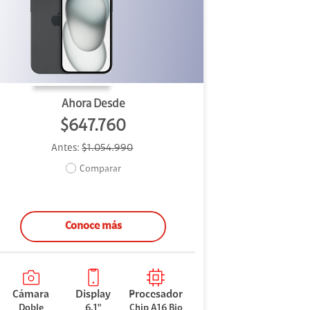
Ahora Desde
$647.760
Antes:
$1.054.990
Comparar
Conoce más
Cámara
Display
Procesador
Doble
6.1"
Chip A16 Bio