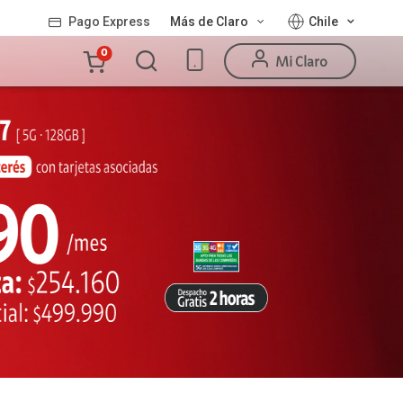
Pago Express
Más de Claro
Chile
Carro
0
Mi Claro
de
la
compra
Valor
Línea