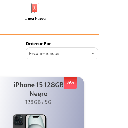
de
Nueva
faceta
(4)
Línea Nueva
Ordenar Por
:
Recomendados
39%
iPhone 15 128GB
Negro
128GB / 5G