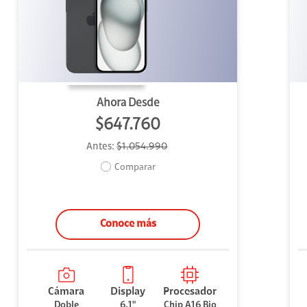
uipo
ento
ium
Ahora Desde
$647.760
Antes:
$1.054.990
alor Agregado
Comparar
Conoce más
Cámara
Display
Procesador
Doble
6.1"
Chip A16 Bio