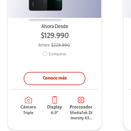
Ahora Desde
$129.990
Antes:
$229.990
Comparar
Conoce más
Cámara
Display
Procesador
Triple
6.9"
MediaTek Di
mersity 630
0