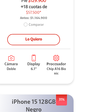
Pie
$129.900
+18 cuotas de
$57.500*
Antes:
$1.164.900
Comparar
Lo Quiero
Cámara
Display
Procesador
Doble
6.1"
Chip A16 Bio
nic
31%
iPhone 15 128GB
Negro