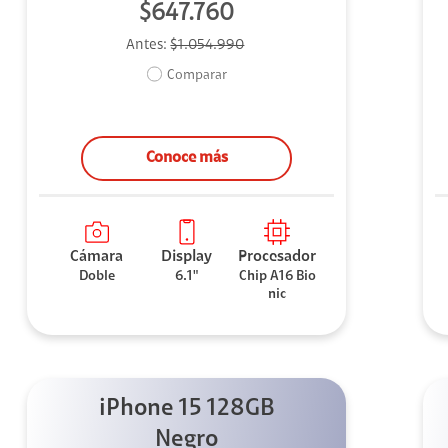
$647.760
Antes:
$1.054.990
Comparar
Conoce más
Cámara
Display
Procesador
Doble
6.1"
Chip A16 Bio
nic
iPhone 15 128GB
Negro