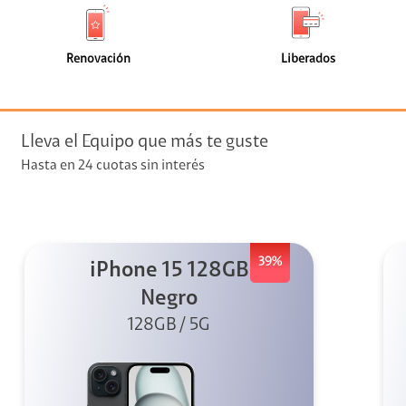
de
de
(8)
(4)
faceta
faceta
visión
Renovación
Liberados
visión + Telefonía
e streaming
Lleva el Equipo que más te guste
Hasta en 24 cuotas sin interés
39%
iPhone 15 128GB
elular
Negro
128GB / 5G