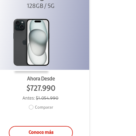
128GB / 5G
Ahora Desde
$727.990
Antes:
$1.054.990
Comparar
Conoce más