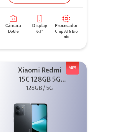
Cámara
Display
Procesador
Doble
6.1"
Chip A16 Bio
nic
48%
Xiaomi Redmi
15C 128GB 5G
128GB / 5G
Negro