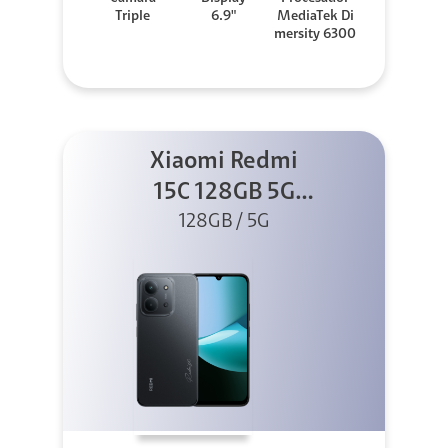
Triple
6.9"
MediaTek Di
mersity 6300
Xiaomi Redmi
15C 128GB 5G
128GB / 5G
Negro