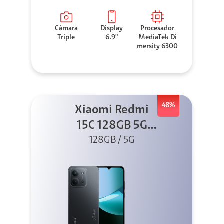
Cámara
Display
Procesador
Triple
6.9"
MediaTek Di
mersity 6300
48%
Xiaomi Redmi
15C 128GB 5G
128GB / 5G
Negro