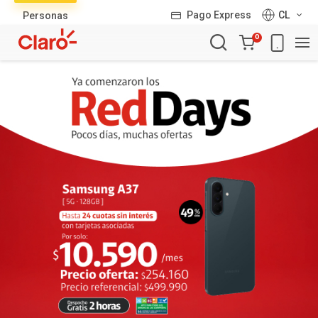
Lista
Pago Express
CL
Personas
de
Carro
productos
0
de
la
compra