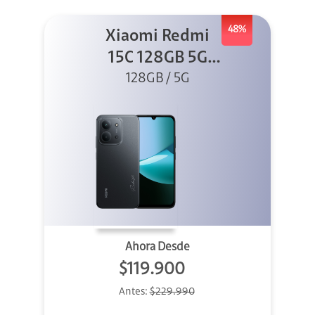
48%
Xiaomi Redmi
15C 128GB 5G
128GB / 5G
Negro
Ahora Desde
$119.900
Antes:
$229.990