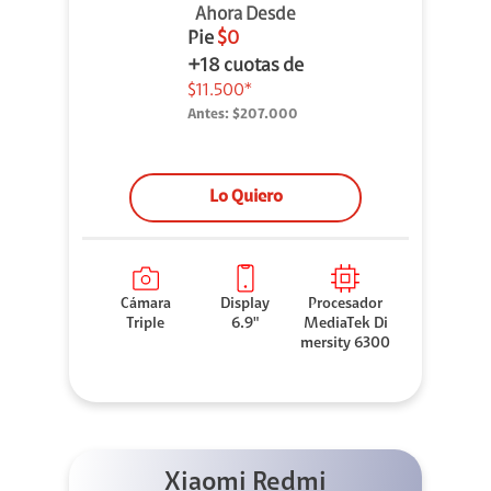
Ahora Desde
Pie
$0
+18 cuotas de
$11.500*
Antes:
$207.000
Lo Quiero
Cámara
Display
Procesador
Triple
6.9"
MediaTek Di
mersity 6300
Xiaomi Redmi