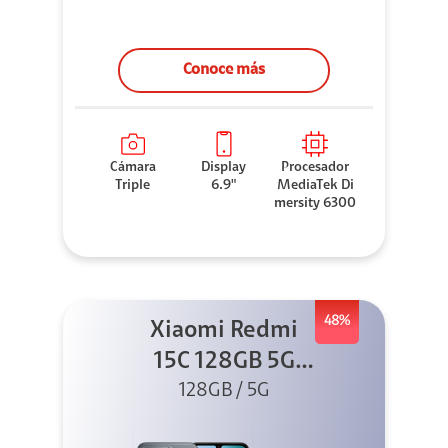
Conoce más
Cámara
Display
Procesador
Triple
6.9"
MediaTek Di
mersity 6300
48%
Xiaomi Redmi
15C 128GB 5G
128GB / 5G
Negro