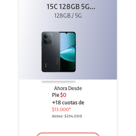
15C 128GB 5G
128GB / 5G
Negro
Ahora Desde
Pie
$0
+18 cuotas de
$13.000*
Antes:
$234.000