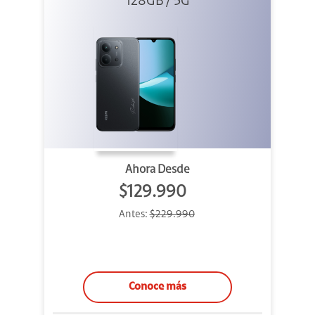
128GB / 5G
Negro
Ahora Desde
$129.990
Antes:
$229.990
Conoce más