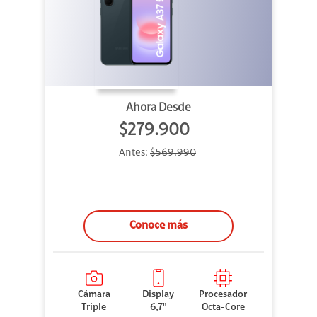
Ahora Desde
$279.900
Antes:
$569.990
Conoce más
Cámara
Display
Procesador
Triple
6,7"
Octa-Core