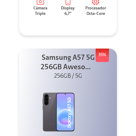
Cámara
Display
Procesador
Triple
6,7"
Octa-Core
35%
Samsung A57 5G
256GB Awesome
256GB / 5G
Gray