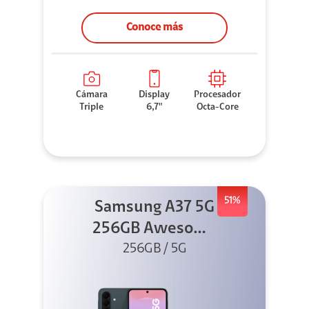
Conoce más
Cámara
Display
Procesador
Triple
6,7"
Octa-Core
51%
Samsung A37 5G
256GB Awesome
Graygreen
256GB / 5G