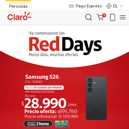
Lista
Pago Express
CL
Personas
de
Carro
productos
0
de
la
compra