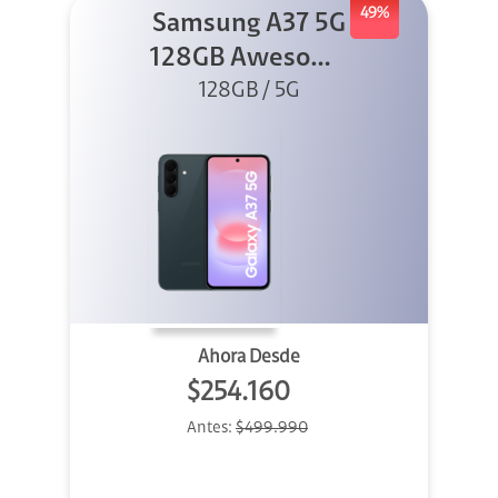
49%
Samsung A37 5G
128GB Awesome
Graygreen
128GB / 5G
Ahora Desde
$254.160
Antes:
$499.990