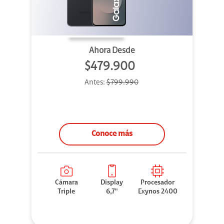
Ahora Desde
$479.900
Antes:
$799.990
Conoce más
Cámara
Display
Procesador
Triple
6,7"
Exynos 2400