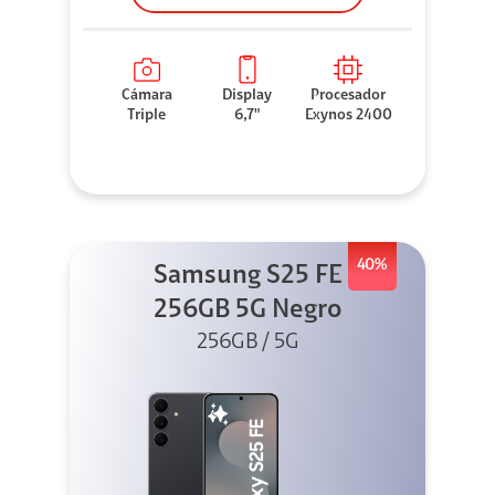
Cámara
Display
Procesador
Triple
6,7"
Exynos 2400
40%
Samsung S25 FE
256GB 5G Negro
256GB / 5G