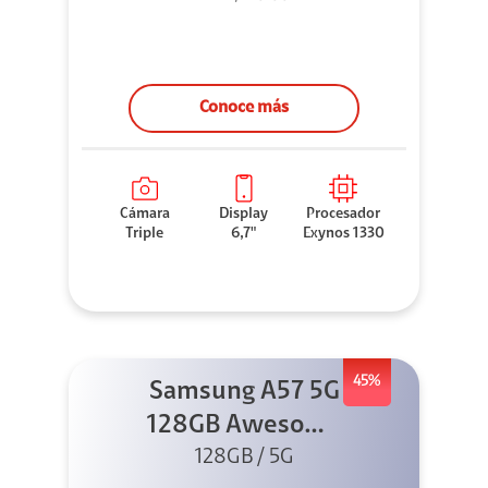
Conoce más
Cámara
Display
Procesador
Triple
6,7"
Exynos 1330
45%
Samsung A57 5G
128GB Awesome
128GB / 5G
Gray