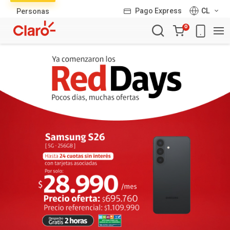
Lista
Pago Express
CL
Personas
de
Carro
productos
0
de
la
compra