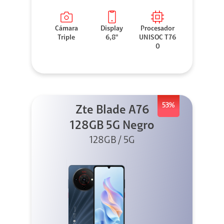
Cámara
Display
Procesador
Triple
6,8"
UNISOC T76
0
53%
Zte Blade A76
128GB 5G Negro
128GB / 5G