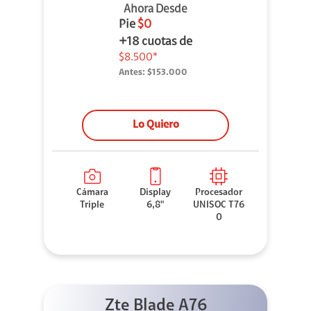
Ahora Desde
Pie
$0
+18 cuotas de
$8.500*
Antes:
$153.000
Lo Quiero
Cámara
Display
Procesador
Triple
6,8"
UNISOC T76
0
Zte Blade A76