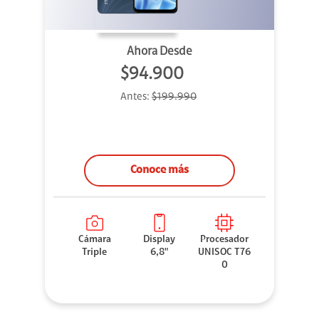
Ahora Desde
$94.900
Antes:
$199.990
Conoce más
Cámara
Display
Procesador
Triple
6,8"
UNISOC T76
0