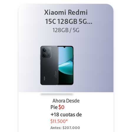
Xiaomi Redmi
15C 128GB 5G
128GB / 5G
Negro
Ahora Desde
Pie
$0
+18 cuotas de
$11.500*
Antes:
$207.000