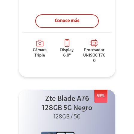
Conoce más
Cámara
Display
Procesador
Triple
6,8"
UNISOC T76
0
53%
Zte Blade A76
128GB 5G Negro
128GB / 5G