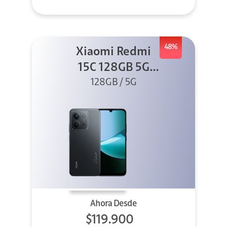
48%
Xiaomi Redmi
15C 128GB 5G
128GB / 5G
Negro
Ahora Desde
$119.900