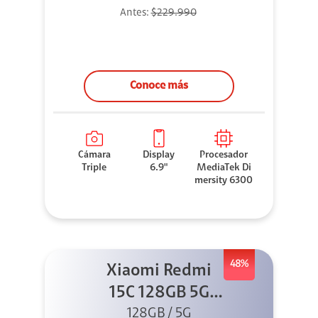
Antes:
$229.990
Conoce más
Cámara
Display
Procesador
Triple
6.9"
MediaTek Di
mersity 6300
48%
Xiaomi Redmi
15C 128GB 5G
128GB / 5G
Negro