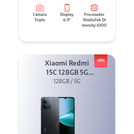
Cámara
Display
Procesador
Triple
6.9"
MediaTek Di
mersity 6300
48%
Xiaomi Redmi
15C 128GB 5G
128GB / 5G
Negro