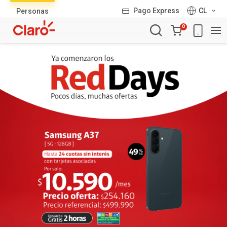
Lista
Pago Express
CL
Personas
de
Carro
productos
0
de
la
compra