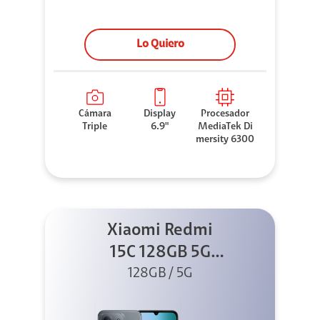
Lo Quiero
Cámara
Display
Procesador
Triple
6.9"
MediaTek Di
mersity 6300
Xiaomi Redmi
15C 128GB 5G
128GB / 5G
Negro