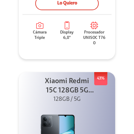
Lo Quiero
Cámara
Display
Procesador
Triple
6,8"
UNISOC T76
0
43%
Xiaomi Redmi
15C 128GB 5G
128GB / 5G
Negro