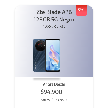
53%
Zte Blade A76
128GB 5G Negro
128GB / 5G
Ahora Desde
$94.900
Antes:
$199.990