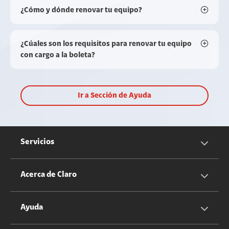
¿Cómo y dónde renovar tu equipo?
¿Cúales son los requisitos para renovar tu equipo
con cargo a la boleta?
Ir a Sección de Ayuda
Servicios
Servicios Móviles
Acerca de Claro
Servicios Hogar
Información Corporativa
Ayuda