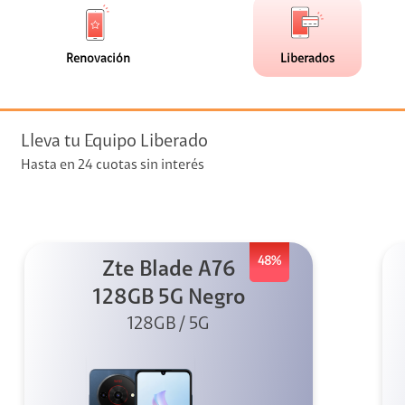
de
de
(0)
(3)
faceta
faceta
visión
Renovación
Liberados
visión + Telefonía
e streaming
Lleva tu Equipo Liberado
Hasta en 24 cuotas sin interés
48%
Zte Blade A76
elular
128GB 5G Negro
128GB / 5G