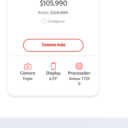
$105.990
Antes:
$129.990
Comparar
Conoce más
Cámara
Display
Procesador
Triple
6,75"
Unisoc T725
0