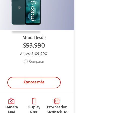
Ahora Desde
$93.990
Antes:
$109.990
Comparar
Conoce más
Cámara
Display
Procesador
Dual
6.88"
Mediatek He