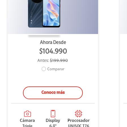
uipo
ento
ium
Ahora Desde
$104.990
Antes:
$199.990
alor Agregado
Comparar
Conoce más
Cámara
Display
Procesador
Triple
6,8"
UNISOC T76