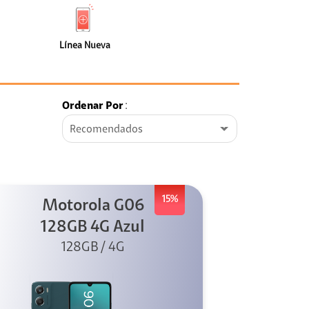
de
Nueva
faceta
(0)
Línea Nueva
Ordenar Por
:
Recomendados
15%
Motorola G06
128GB 4G Azul
128GB / 4G