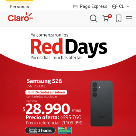
Lista
Pago Express
CL
Personas
de
Carro
productos
0
de
la
compra