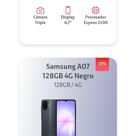
Cámara
Display
Procesador
Triple
6,7"
Exynos 2400
37%
Samsung A07
128GB 4G Negro
128GB / 4G