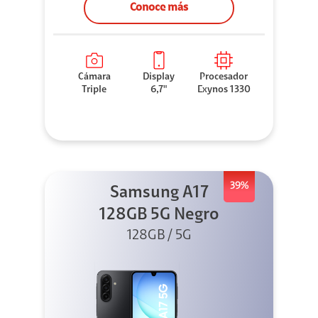
Conoce más
Cámara
Display
Procesador
Triple
6,7"
Exynos 1330
39%
Samsung A17
128GB 5G Negro
128GB / 5G