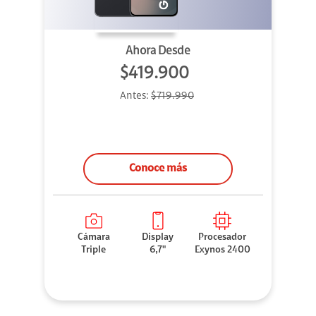
Ahora Desde
$419.900
Antes:
$719.990
Conoce más
Cámara
Display
Procesador
Triple
6,7"
Exynos 2400