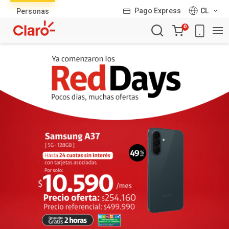
Lista
Pago Express
CL
Personas
de
Carro
productos
0
de
la
compra