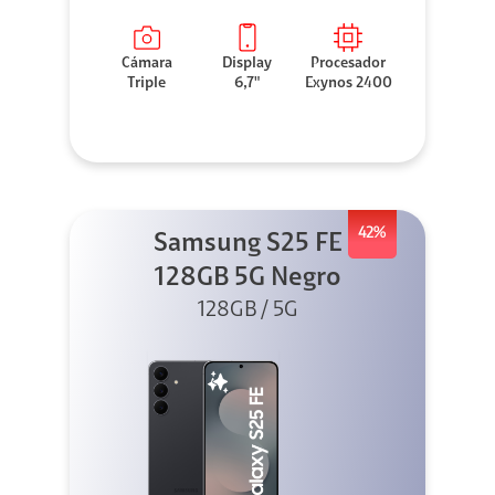
Cámara
Display
Procesador
Triple
6,7"
Exynos 2400
42%
Samsung S25 FE
128GB 5G Negro
128GB / 5G