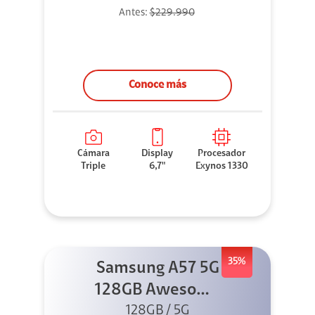
Antes:
$229.990
Conoce más
Cámara
Display
Procesador
Triple
6,7"
Exynos 1330
35%
Samsung A57 5G
128GB Awesome
128GB / 5G
Gray