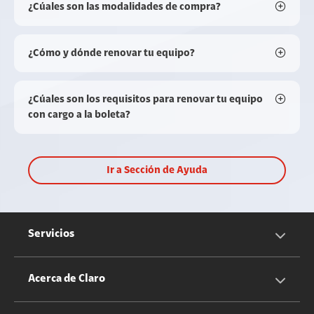
¿Cúales son las modalidades de compra?
¿Cómo y dónde renovar tu equipo?
¿Cúales son los requisitos para renovar tu equipo
con cargo a la boleta?
Ir a Sección de Ayuda
Servicios
Servicios Móviles
Acerca de Claro