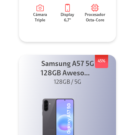
Cámara
Display
Procesador
Triple
6,7"
Octa-Core
45%
Samsung A57 5G
128GB Awesome
128GB / 5G
Gray