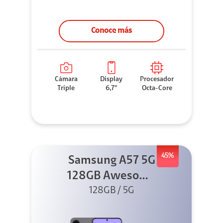
Conoce más
Cámara
Display
Procesador
Triple
6,7"
Octa-Core
45%
Samsung A57 5G
128GB Awesome
128GB / 5G
Gray