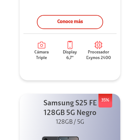
Conoce más
Cámara
Display
Procesador
Triple
6,7"
Exynos 2400
35%
Samsung S25 FE
128GB 5G Negro
128GB / 5G