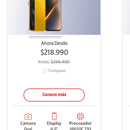
uipo
ento
ium
Ahora Desde
$218.990
Antes:
$299.900
alor Agregado
Comparar
Conoce más
Cámara
Display
Procesador
Dual
6.8"
UNISOC T93