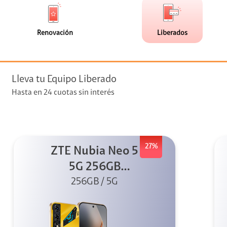
de
de
(0)
(17)
faceta
faceta
visión
Renovación
Liberados
visión + Telefonía
e streaming
Lleva tu Equipo Liberado
Hasta en 24 cuotas sin interés
27%
ZTE Nubia Neo 5
elular
5G 256GB
256GB / 5G
Dorado