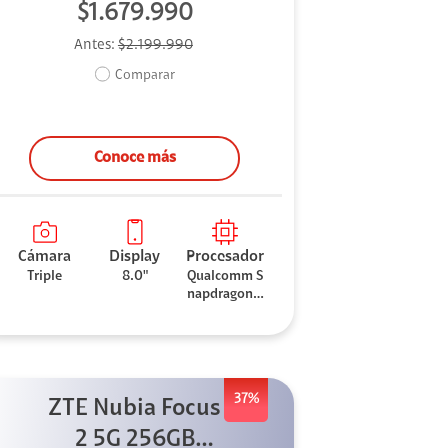
$1.679.990
Antes:
$2.199.990
Comparar
Conoce más
Cámara
Display
Procesador
Triple
8.0"
Qualcomm S
napdragon 8
Elite
37%
ZTE Nubia Focus
2 5G 256GB