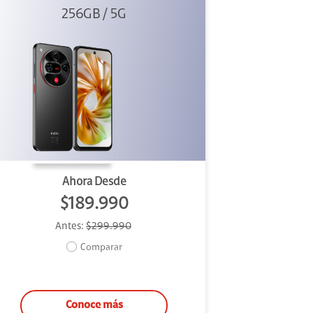
256GB / 5G
Negro
Ahora Desde
$189.990
Antes:
$299.990
Comparar
Conoce más