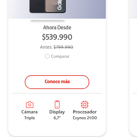
Ahora Desde
$539.990
Antes:
$799.990
Comparar
Conoce más
Cámara
Display
Procesador
Triple
6,7"
Exynos 2400