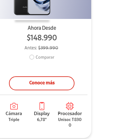
Ahora Desde
$148.990
Antes:
$399.990
Comparar
Conoce más
Cámara
Display
Procesador
Triple
6,78"
Unisoc T830
0