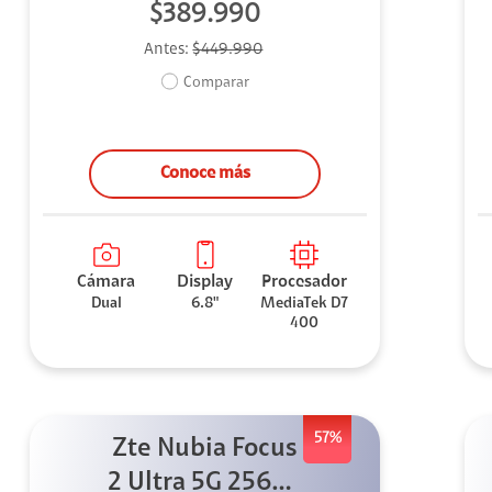
$389.990
Antes:
$449.990
Comparar
Conoce más
Cámara
Display
Procesador
Dual
6.8"
MediaTek D7
400
57%
Zte Nubia Focus
2 Ultra 5G 256GB