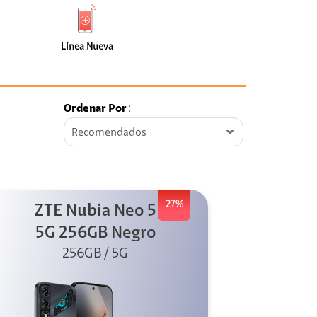
de
Nueva
faceta
(0)
Línea Nueva
Ordenar Por
:
Recomendados
27%
ZTE Nubia Neo 5
5G 256GB Negro
256GB / 5G