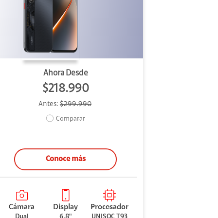
Ahora Desde
$218.990
Antes:
$299.990
Comparar
Conoce más
Cámara
Display
Procesador
Dual
6.8"
UNISOC T93