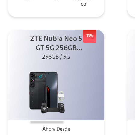
00
13%
ZTE Nubia Neo 5
GT 5G 256GB
Negro + GPAD +
256GB / 5G
Cable
Ahora Desde