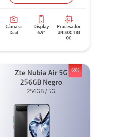
Cámara
Display
Procesador
Dual
6.9"
UNISOC T83
00
63%
Zte Nubia Air 5G
256GB Negro
256GB / 5G