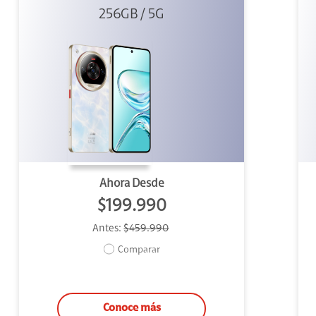
256GB / 5G
Blanco
Ahora Desde
$199.990
Antes:
$459.990
Comparar
Conoce más