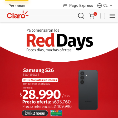
Lista
Pago Express
CL
Personas
de
Carro
productos
0
de
la
compra