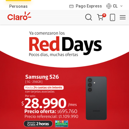
Lista
Pago Express
CL
Personas
de
Carro
productos
0
de
la
compra