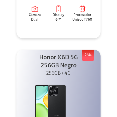
Cámara
Display
Procesador
Dual
6.7"
Unisoc T760
26%
Honor X6D 5G
256GB Negro
256GB / 4G