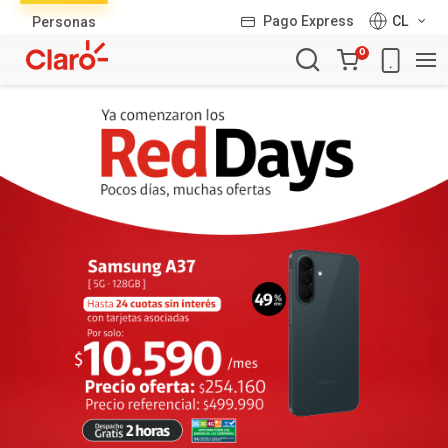
Lista
Pago Express
CL
Personas
de
Carro
productos
0
de
la
compra