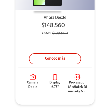
Ahora Desde
$148.560
Antes:
$199.990
Conoce más
Cámara
Display
Procesador
Doble
6.75"
MediaTek Di
mensity 630
0