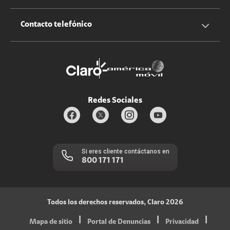
Claro Up
Propietario terreno antenas
No molestar
Iniciar sesión
Contacto telefónico
Promociones
Trabaja con nosotros
Durabilidad de bienes
Servicios móviles y hogar: 800-171-800
Estado de Servicios
Redes Sociales
Si eres cliente contáctanos en
800 171 171
Todos los derechos reservados, Claro 2026
|
|
|
Mapa de sitio
Portal de Denuncias
Privacidad