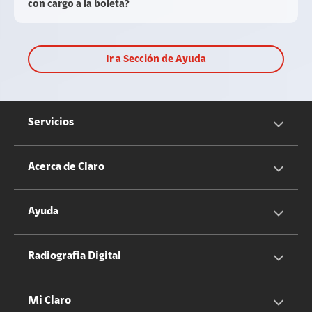
con cargo a la boleta?
Ir a Sección de Ayuda
Servicios
Servicios Móviles
Acerca de Claro
Servicios Hogar
Información Corporativa
Ayuda
Equipos
Sostenibilidad
Cotizador servicios móviles
Radiografia Digital
Claro club
Quiero Ser Distribuidor
Cotizador servicios hogar
Mi Claro