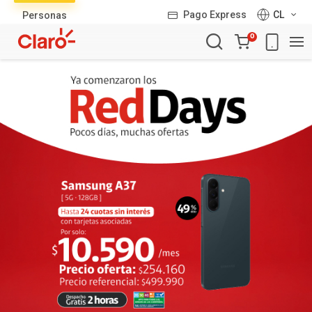
Lista
Pago Express
CL
Personas
de
Carro
productos
0
de
la
compra