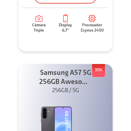
Cámara
Display
Procesador
Triple
6,7"
Exynos 2400
35%
Samsung A57 5G
256GB Awesome
256GB / 5G
Gray