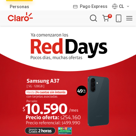
Lista
Pago Express
CL
Personas
de
Carro
productos
0
de
la
compra