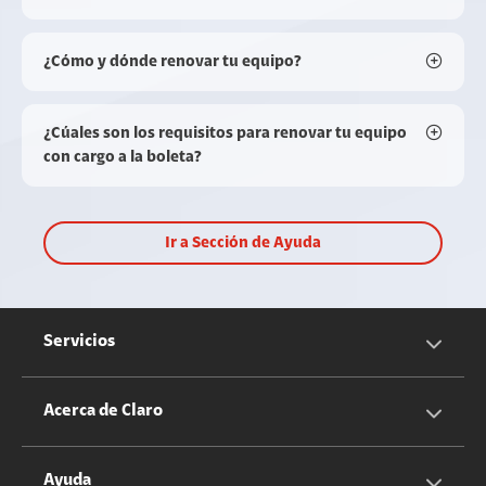
¿Cómo y dónde renovar tu equipo?
¿Cúales son los requisitos para renovar tu equipo
con cargo a la boleta?
Ir a Sección de Ayuda
Servicios
Servicios Móviles
Acerca de Claro
Servicios Hogar
Información Corporativa
Ayuda