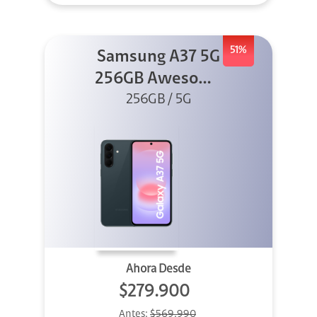
51%
Samsung A37 5G
256GB Awesome
Graygreen
256GB / 5G
Ahora Desde
$279.900
Antes:
$569.990