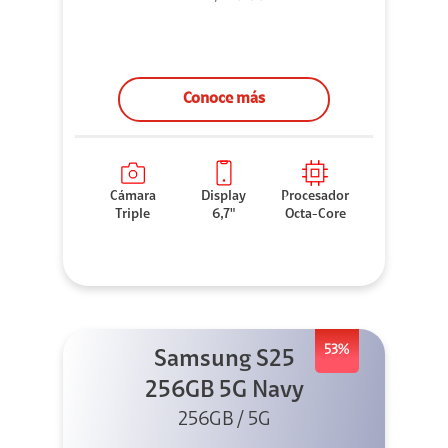
Conoce más
Cámara
Display
Procesador
Triple
6,7"
Octa-Core
53%
Samsung S25
256GB 5G Navy
256GB / 5G